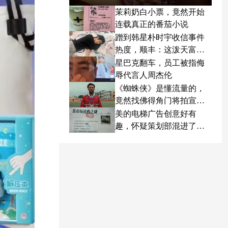
茉莉奶白小票，竟然开始
连载真正的番茄小说
蹭到韩星朴时宇收信事件
热度，顺丰：这泼天富贵
终于轮到我了
星巴克翻车，员工被指侮
辱代言人周杰伦
《蜘蛛侠》是懂流量的，
竟然找佛得角门将拍宣传
片
美的电梯广告创意好有
趣，怀疑策划部混进了天
才