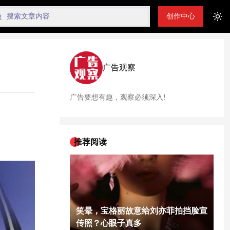
创作中心
Tog
广告观察
广告要想有趣，观察必须深入!
推荐阅读
笑晕，宝格丽故意给刘亦菲拍挡脸宣
传照？心眼子真多