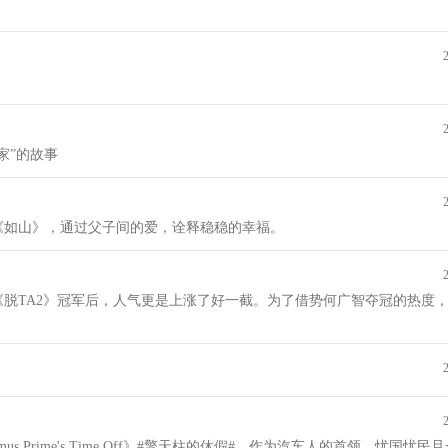
家”的故事
《如山》，通过父子间的爱，诠释稳稳的幸福。
脱TA2》冠军后，人气更是上涨了好一截。为了借势何广智夺冠的热度
mus Prime's Time Off》#擎天柱的休假#。作为汽车人的首领，忧国忧