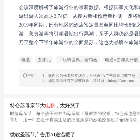
会议深度解析了旅游行业的最新数据。根据国家文化和
游出游人次高达2.74亿；从搜索量和预定量推测，即
2019年同期，部分地区的酒店预定量甚至同比增长8
游、美食游等将引领暑期出行风潮，亲子人群仍然是暑
乃至整个下半年旅游业的全面复苏，这也为品牌在旅游
电通
去哪儿
「玩转世界」营销会
电通×去哪儿开展
声明
1、该内容为作者独立观点，不代表4A广告网观点或立场
2、如对本稿件有异议或投诉，请联系：info@4Anet.com
特仑苏母亲节大
电影
，太好哭了
时值母亲节，每个孩子都在为母亲献上最诚挚的祝福，特仑苏也意
背后，用一种立足于真实生活的细腻洞察巧妙地撩拨起了全场情绪
微软圣诞节广告用AI送温暖了