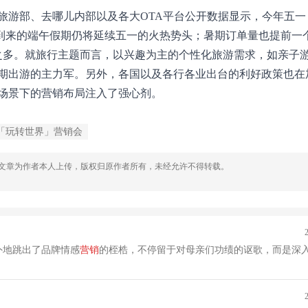
旅游部、去哪儿内部以及各大OTA平台公开数据显示，今年五一
将到来的端午假期仍将延续五一的火热势头；暑期订单量也提前一
倍之多。就旅行主题而言，以兴趣为主的个性化旅游需求，如亲子
期出游的主力军。另外，各国以及各行各业出台的利好政策也在
场景下的营销布局注入了强心剂。
「玩转世界」营销会
，文章为作者本人上传，版权归原作者所有，未经允许不得转载。
外地跳出了品牌情感
营销
的桎梏，不停留于对母亲们功绩的讴歌，而是深
。