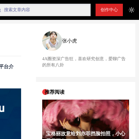
创作中心
Tog
张小虎
4A圈资深广告狂，喜欢研究创意，爱聊广告
的所有八卦
平台介
推荐阅读
宝格丽故意给刘亦菲挡脸拍照，小心