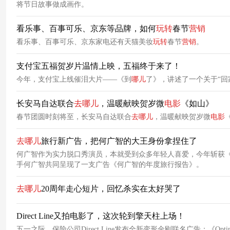
将节日故事做成画作。
看乐事、百事可乐、京东等品牌，如何
玩转
春节
营销
看乐事、百事可乐、京东家电还有天猫美妆
玩转
春节
营销
。
支付宝五福贺岁片温情上映，五福终于来了！
今年，支付宝上线催泪大片——《到
哪儿
了》，讲述了一个关于“回
长安马自达联合
去
哪儿
，温暖献映贺岁微
电影
《如山》
春节团圆时刻将至，长安马自达联合
去
哪儿
，温暖献映贺岁微
电影
去
哪儿
旅行新广告，把何广智的大王身份拿捏住了
何广智作为实力脱口秀演员，本就受到众多年轻人喜爱，今年斩获《
手何广智共同呈现了一支广告《何广智的年度旅行报告》。
去
哪儿
20周年走心短片，回忆杀实在太好哭了
Direct Line又拍电影了，这次轮到擎天柱上场！
五一之际，保险公司Direct Line发布全新变形金刚联名广告：《Opti