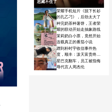
思藏不住了
荣耀手机短片《脱下长衫
的孔乙刁》，后劲太大了
种完奶茶种薯饼，王者荣
耀的联动开始走抽象路线
茉莉奶白小票，竟然开始
连载真正的番茄小说
蹭到朴时宇收信事件热
度，顺丰：泼天富贵终于
轮到我了
星巴克翻车，员工被指侮
辱代言人周杰伦
。