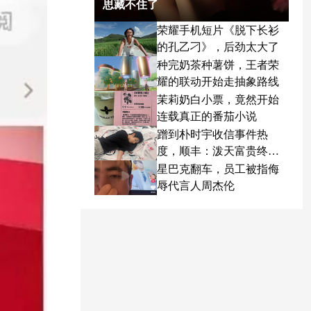
思藏不住了
荣耀手机短片《脱下长衫
的孔乙刁》，后劲太大了
种完奶茶种薯饼，王者荣
耀的联动开始走抽象路线
茉莉奶白小票，竟然开始
连载真正的番茄小说
蹭到朴时宇收信事件热
度，顺丰：泼天富贵终于
轮到我了
星巴克翻车，员工被指侮
辱代言人周杰伦