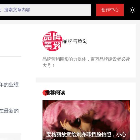
创作中心
Tog
品牌与策划
品牌营销圈影响力媒体，百万品牌建设者必读
大号！
年的业绩
推荐阅读
在最新的
宝格丽故意给刘亦菲挡脸拍照，小心