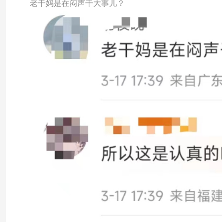
老干妈是在闷声干大事儿？