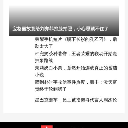
宝格丽故意给刘亦菲挡脸拍照，小心思藏不住了
荣耀手机短片《脱下长衫的孔乙刁》，后
劲太大了
种完奶茶种薯饼，王者荣耀的联动开始走
抽象路线
茉莉奶白小票，竟然开始连载真正的番茄
小说
蹭到朴时宇收信事件热度，顺丰：泼天富
贵终于轮到我了
星巴克翻车，员工被指侮辱代言人周杰伦