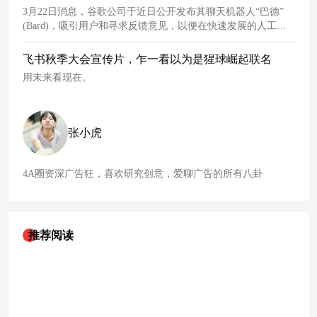
3月22日消息，谷歌公司于近日公开发布其聊天机器人“巴德”
(Bard)，吸引用户和寻求反馈意见，以便在快速发展的人工智
能技术竞赛中与微软公司竞争。“巴德”能在瞬间生成文本块，
这与
ChatGPT
逐字输入答案的方式不同。
飞书秋季大会宣传片，乍一看以为是猩球崛起联名
用未来看现在。
张小虎
4A圈资深广告狂，喜欢研究创意，爱聊广告的所有八卦
推荐阅读