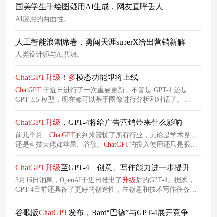
国美学生手绘图疑用AI生成，网友直呼丢人
AI应用的两面性。
人工智能浪潮席卷，勇闯天涯superX给出营销新解
人类设计师与AI共舞。
ChatGPT
升级
！
多
模态功能即将上线
ChatGPT
于近日进行了一次重要更新，不管是 GPT-4 还是
GPT-3.5 模型，现在都可以基于图像进行分析和对话了。
ChatGPT
中的新图像识别功能允许用户使用 GPT-3.5 或 GPT-4
模型上传一张或
多
张图像配合进行对话。
ChatGPT
升级
，GPT-4将给广告营销带来什么影响
前几个月，
ChatGPT
的到来震惊了所有行业，无论是学术界，
还是科技大佬如苹果、谷歌。
ChatGPT
的投入使用还只是很小
范围之时，OpenAI推出了
升级
后的GPT-4。总体而言能发现，
GPT-4的能力确实有所提高，那具体这个功能的提升将如何影
ChatGPT
升级
至GPT-4，创意、写作能力进一步提升
响到广告营销内容以及日常工作的呢？
3月16日消息，OpenAI于近日推出了
升级
后的GPT-4。据悉，
GPT-4目前还具备了更好的创造性，在创意和技术写作任务中
能够与用户一起生成、编辑和迭代“风格”，例如创作歌曲、编
写剧本或学习用户的写作风格进行内容生成。
谷歌版
ChatGPT
发布，Bard“巴德”与GPT-4展开竞争