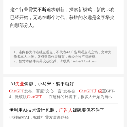
这个行业需要不断追求创新，探索新模式，新的比赛
已经开始，无论在哪个时代，获胜的永远是金字塔尖
的那部分人。
1、该内容为作者独立观点，不代表4A广告网观点或立场，文章为
作者本人上传，版权归原作者所有，未经允许不得转载。
2、如对本稿件有异议或投诉，请联系：info@4Anet.com
AI
失业
焦虑，小马宋：躺平就好
ChatGPT
发布、百度“文心一言”发布会、
ChatGPT
升级
至GPT-
4、微软版
ChatGPT
......在这样的环境下，很多人开始为自己的
未来担忧，
生怕
自己落后于时代。对此，小马宋发表了一篇讲
话，以“AI绘画”为引，讲讲那些被“抛弃”的创意人。
伊利用Ai技术设计包装，
广告人
饭碗要保不住了
伊利探索AI，赋能行业发展新路径