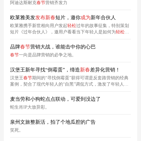
阿迪达斯耐克
春节
营销齐发力
欧莱雅美发
发布
新春
短片，邀你
成为
新年合伙人
欧莱雅携手新世相向用户发起
轻松
过年的故事征集，特别策划
短片《过年合伙人》，邀用户看看当下年轻人是如何为
轻松
过
年激发种种可能。
品牌
春节
营销大战，谁能击中你的心巴
春节
一向是品牌营销的必争之地。
汉堡王新年寻找“倒霉蛋”，缔造
新春
差异化营销！
汉堡王
春节
期间的“寻找倒霉蛋”获得可谓是反套路营销的经典
案例，契合了现代年轻人的“自黑”调侃方式，激发了年轻人的
好奇、探秘心理。在消费者心中留下了深刻印象。
麦当劳和小狗蛇点点联动，可爱到没边了
蛇生肖IP大放异彩。
泉州文旅整新活，拍了个地瓜腔的广告
笑死。