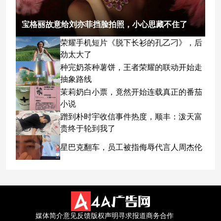
宝格丽故意给刘亦菲挡脸拍照，小心思藏不住了
荣耀手机短片《脱下长衫的孔乙刁》，后
劲太大了
种完奶茶种薯饼，王者荣耀的联动开始走
抽象路线
茉莉奶白小票，竟然开始连载真正的番茄
小说
蹭到朴时宇收信事件热度，顺丰：泼天富
贵终于轮到我了
星巴克翻车，员工被指侮辱代言人周杰伦
媒体简介
意见反馈
版权声明
寻求报道
商务合作