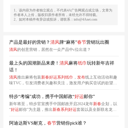
1、该内容为作者独立观点，不代表4A广告网观点或立场，文章为
作者本人上传，版权归原作者所有，未经允许不得转载。
2、如对本稿件有异议或投诉，请联系：info@4Anet.com
产品是最好的营销？
清风
牌“麻将”
春节
营销玩出圈
清风
的创意营销，居然在一众产品中c位出道？
最上头的国潮新品来袭！
清风
麻将
纸巾
玩转新年吉祥
话！
清风
推出麻将包装
新春
好运
系列
纸巾
，
发布
线上互动活动和趣
味TVC，引发消费者兴趣和关注，激发用户购买尝试的欲望，
树立品牌年轻形象。
特步“考编”成功，携手中国邮政“
好运
邮你”
新年将至，特步官宣携手中国邮政开启2024龙年
新春
企划，以
“
好运
邮你”为主题，推出
新春
系列
好运
套装以及全新联名龙年
定制邮票。
阿迪达斯VS耐克，
春节
营销你pick谁？