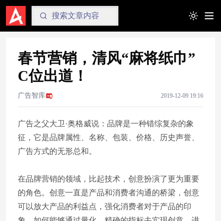
Toggle t
春节营销，清风“麻将纸巾”
C位出道！
广告智库
2019-12-09 19:16
广告之父大卫·奥格威说：品牌是一种错综复杂的象
征，它是品牌属性、名称、包装、价格、历史声誉、
广告方式的无形总和。
在品牌营销的领域，比起技术，创意扮演了更为重要
的角色。创意一直是产品和消费者沟通的桥梁，创意
可以放大产品的利益点，强化消费者对于产品的印
象。如何能够通过量化、精确的指标去实现创意，进