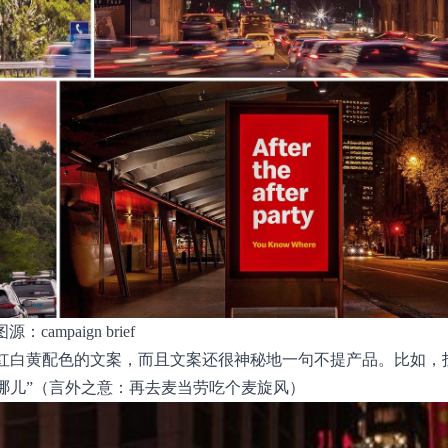
图源：campaign brief
有红白黄配色的文案，而且文案还很神秘地一句不提产品。比如，
哪儿”（言外之意：再去麦当劳吃个麦旋风）