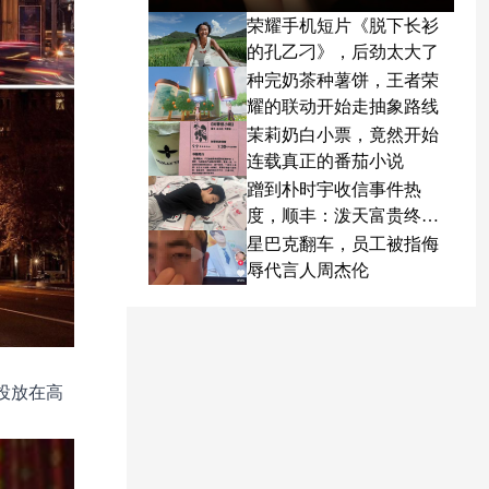
荣耀手机短片《脱下长衫
的孔乙刁》，后劲太大了
种完奶茶种薯饼，王者荣
耀的联动开始走抽象路线
茉莉奶白小票，竟然开始
连载真正的番茄小说
蹭到朴时宇收信事件热
度，顺丰：泼天富贵终于
轮到我了
星巴克翻车，员工被指侮
辱代言人周杰伦
投放在高