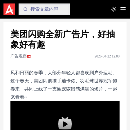
Toggle t
美团闪购全新广告片，好抽
象好有趣
广告观察
2026-04-22 12:00
风和日丽的春季，大部分年轻人都喜欢到户外运动。
这个春天，美团闪购携手迪卡侬、羽毛球世界冠军鲍
春来，共同上线了一支幽默诙谐感满满的短片，一起
来看看~