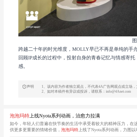
图
跨越二十年的时光维度，MOLLY早已不再是单纯的
回顾IP成长的过程中，投射自身的青春记忆与情感寄托
感。
声明
1、该内容为作者独立观点，不代表4A广告网观点或立场
2、如对本稿件有异议或投诉，请联系：info@4Anet.com
泡泡
玛
特
上线Nyota系列动画，治愈力拉满
如今，年轻人们普遍在快节奏的生活中承受着较大的精神压力，在
供更多更重要的情绪价值，
泡泡
玛
特
上线了Nyota系列动画，力图