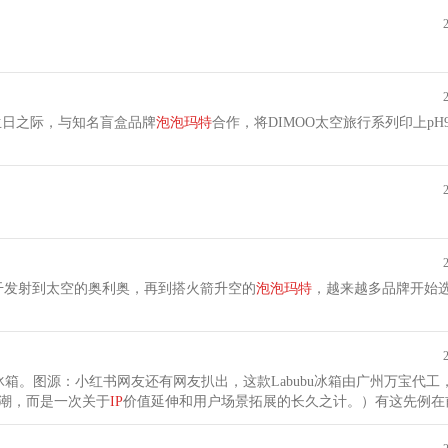
生日之际，与知名盲盒品牌
泡泡
玛
特
合作，将DIMOO太空旅行系列印上pH
干发射到太空的奥利奥，再到搭火箭升空的
泡泡
玛
特
，越来越多品牌开始
u冰箱。图源：小红书网友还有网友扒出，这款Labubu冰箱由广州万宝代
来潮，而是一次关于
IP
价值延伸和用户场景拓展的长久之计。）有这先例在前，