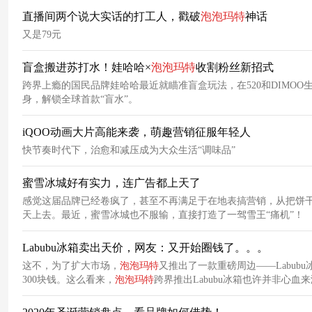
直播间两个说大实话的打工人，戳破
泡泡
玛
特
神话
又是79元
盲盒搬进苏打水！娃哈哈×
泡泡
玛
特
收割粉丝新招式
跨界上瘾的国民品牌娃哈哈最近就瞄准盲盒玩法，在520和DIMOO
身，解锁全球首款“盲水”。
iQOO动画大片高能来袭，萌趣营销征服年轻人
快节奏时代下，治愈和减压成为大众生活“调味品”
蜜雪冰城好有实力，连广告都上天了
感觉这届品牌已经卷疯了，甚至不再满足于在地表搞营销，从把饼
天上去。最近，蜜雪冰城也不服输，直接打造了一驾雪王“痛机”！
Labubu冰箱卖出天价，网友：又开始圈钱了。。。
这不，为了扩大市场，
泡泡
玛
特
又推出了一款重磅周边——Labub
300块钱。这么看来，
泡泡
玛
特
跨界推出Labubu冰箱也许并非心血
冰箱能被黄牛炒出逼近万元的天价，似乎也没那么难以理解了。