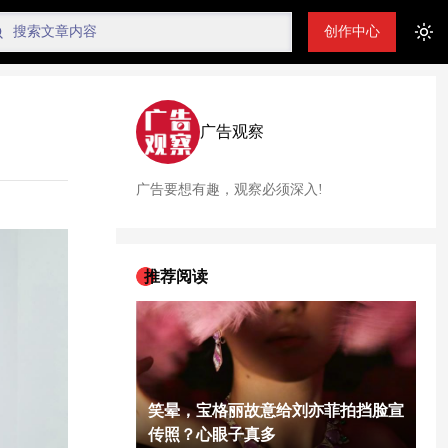
创作中心
Tog
广告观察
广告要想有趣，观察必须深入!
推荐阅读
笑晕，宝格丽故意给刘亦菲拍挡脸宣
传照？心眼子真多