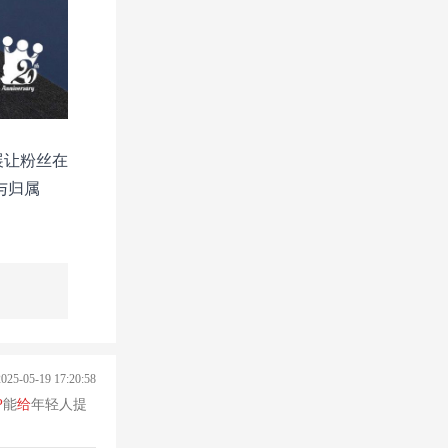
展让粉丝在
与归属
2025-05-19 17:20:58
P
能
给
年轻人提