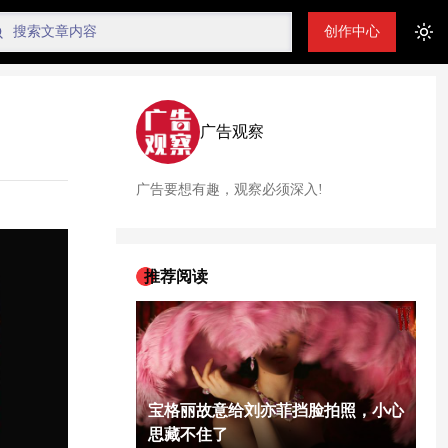
创作中心
Tog
广告观察
广告要想有趣，观察必须深入!
推荐阅读
宝格丽故意给刘亦菲挡脸拍照，小心
思藏不住了