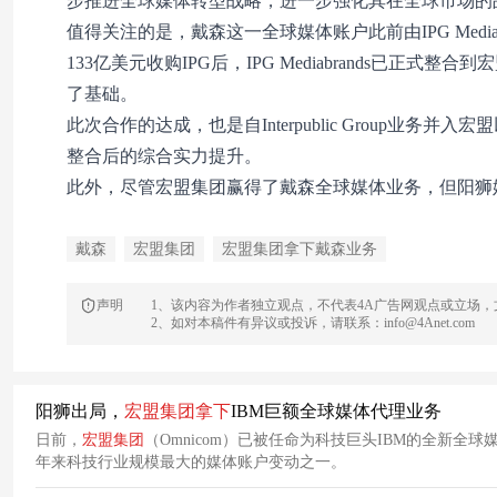
步推进全球媒体转型战略，进一步强化其在全球市场的
值得关注的是，戴森这一全球媒体账户此前由IPG Medi
133亿美元收购IPG后，IPG Mediabrands
了基础。
此次合作的达成，也是自Interpublic Group
整合后的综合实力提升。
此外，尽管宏盟集团赢得了戴森全球媒体业务，但阳狮
戴森
宏盟集团
宏盟集团拿下戴森业务
声明
1、该内容为作者独立观点，不代表4A广告网观点或立场
2、如对本稿件有异议或投诉，请联系：info@4Anet.com
阳狮出局，
宏
盟
集团
拿下
IBM巨额全球媒体代理业务
日前，
宏
盟
集团
（Omnicom）已被任命为科技巨头IBM的全新全
年来科技行业规模最大的媒体账户变动之一。