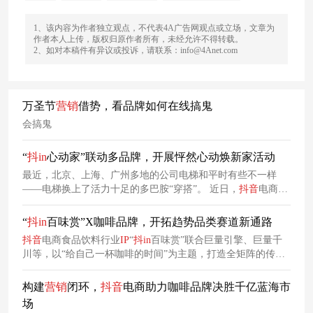
1、该内容为作者独立观点，不代表4A广告网观点或立场，文章为
作者本人上传，版权归原作者所有，未经允许不得转载。
2、如对本稿件有异议或投诉，请联系：info@4Anet.com
万圣节
营销
借势，看品牌如何在线搞鬼
会搞鬼
“
抖
in
心动家”联动多品牌，开展怦然心动焕新家活动
最近，北京、上海、广州多地的公司电梯和平时有些不一样
——电梯换上了活力十足的多巴胺“穿搭”。 近日，
抖
音
电商家
居行业
IP
“
抖
in
心动家”联动松下、坚果、康夫、翼眠、小吉、
添可、IAM等多个家装头部品牌，开展#怦然心动焕新家#活
“
抖
in
百味赏”X咖啡品牌，开拓趋势品类赛道新通路
动。
抖
音
电商食品饮料行业
IP
“
抖
in
百味赏”联合巨量引擎、巨量千
川等，以“给自己一杯咖啡的时间”为主题，打造全矩阵的传播
互动，从而借势咖啡的风口来为自己造势。
构建
营销
闭环，
抖
音
电商助力咖啡品牌决胜千亿蓝海市
场