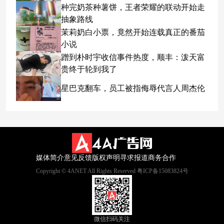
种完奶茶种薯饼，王者荣耀的联动开始走
抽象路线
茉莉奶白小票，竟然开始连载真正的番茄
小说
蹭到朴时宇收信事件热度，顺丰：泼天富
贵终于轮到我了
星巴克翻车，员工被指侮辱代言人周杰伦
媒体简介
意见反馈
版权声明
寻求报道
商务合作
Copyright © 4ANET All Rights Reserved 粤ICP备15083824号
微信扫码关注