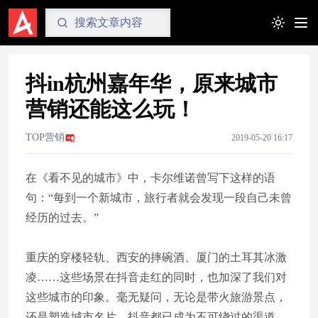
Toggle t
抖in杭州嘉年华，原来城市
营销还能这么玩！
TOP营销
2019-05-20 16:17
在《看不见的城市》中，卡尔维诺曾写下这样的语
句：“每到一个新城市，旅行者就会发现一段自己未曾
经历的过去。”
重庆的穿楼轻轨、西安的摔碗酒、厦门的土耳其冰激
凌……这些场景在抖音走红的同时，也加深了我们对
这些城市的印象。毫无疑问，无论是带火旅游景点，
还是塑造城市名片，抖音都已成为不可绕过的渠道。