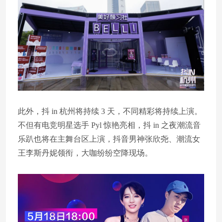
此外，抖 in 杭州将持续 3 天，不同精彩将持续上演。
不但有电竞明星选手 Pyl 惊艳亮相，抖 in 之夜潮流音
乐趴也将在主舞台区上演，抖音男神张欣尧、潮流女
王李斯丹妮领衔，大咖纷纷空降现场。