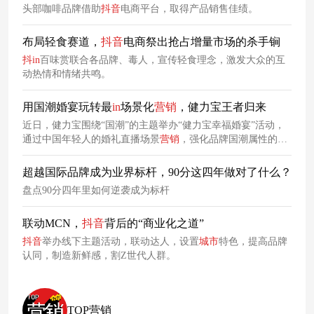
头部咖啡品牌借助
抖
音
电商平台，取得产品销售佳绩。
布局轻食赛道，
抖
音
电商祭出抢占增量市场的杀手锏
抖
in
百味赏联合各品牌、毒人，宣传轻食理念，激发大众的互
动热情和情绪共鸣。
用国潮婚宴玩转最
in
场景化
营销
，健力宝王者归来
近日，健力宝围绕“国潮”的主题举办“健力宝幸福婚宴”活动，
通过中国年轻人的婚礼直播场景
营销
，强化品牌国潮属性的同
时，传递“中国人的喜宴就喝中国健力宝”的品牌理念。
超越国际品牌成为业界标杆，90分这四年做对了什么？
盘点90分四年里如何逆袭成为标杆
联动MCN，
抖
音
背后的“商业化之道”
抖
音
举办线下主题活动，联动达人，设置
城市
特色，提高品牌
认同，制造新鲜感，割Z世代人群。
TOP营销