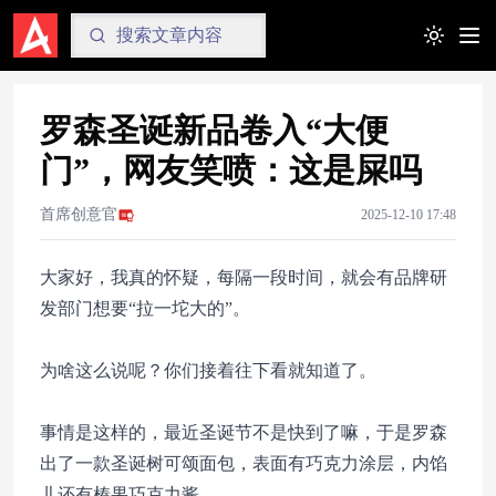
Toggle t
罗森圣诞新品卷入“大便
门”，网友笑喷：这是屎吗
首席创意官
2025-12-10 17:48
大家好，我真的怀疑，每隔一段时间，就会有品牌研
发部门想要“拉一坨大的”。
为啥这么说呢？你们接着往下看就知道了。
事情是这样的，最近圣诞节不是快到了嘛，于是罗森
出了一款圣诞树可颂面包，表面有巧克力涂层，内馅
儿还有榛果巧克力酱。