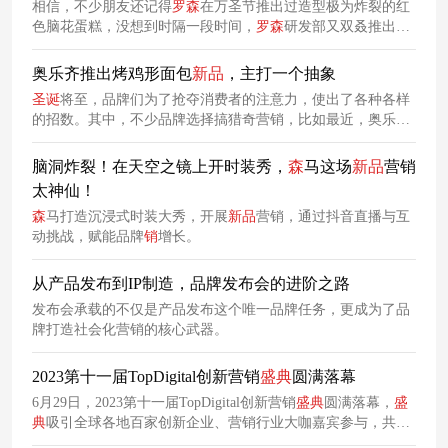
相信，不少朋友还记得
罗
森
在万圣节推出过造型极为炸裂的红
色脑花蛋糕，没想到时隔一段时间，
罗
森
研发部又双叒推出了
一款造型很难评的圣诞树可颂面包，黄绿浑浊的配色让
网友
们
纷纷联想到了粑粑。
奥乐齐推出烤鸡形面包
新品
，主打一个抽象
圣诞
将至，品牌们为了抢夺消费者的注意力，使出了各种各样
的招数。其中，不少品牌选择搞猎奇营销，比如最近，奥乐齐
就推出了一款“
圣诞
芝士烤鸡形面包”
新品
，立刻抓住了年轻人
的注意力。
脑洞炸裂！在天空之镜上开时装秀，
森
马这场
新品
营销
太神仙！
森
马打造沉浸式时装大秀，开展
新品
营销，通过抖音直播与互
动挑战，赋能品牌
销
增长。
从产品发布到IP制造，品牌发布会的进阶之路
发布会承载的不仅是产品发布这个唯一品牌任务，更成为了品
牌打造社会化营销的核心武器。
2023第十一届TopDigital创新营销
盛典
圆满落幕
6月29日，2023第十一届TopDigital创新营销
盛典
圆满落幕，
盛
典
吸引全球各地百家创新企业、营销行业大咖嘉宾参与，共话
营销新未来。本次
盛典
以“营领重启”为年度主题，关注营销之