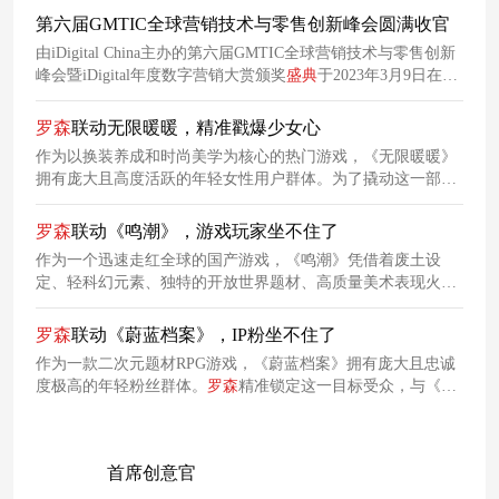
力如何助力业务增长，重启未来发展新蓝图。
第六届GMTIC全球营销技术与零售创新峰会圆满收官
由iDigital China主办的第六届GMTIC全球营销技术与零售创新
峰会暨iDigital年度数字营销大赏颁奖
盛典
于2023年3月9日在上
海龙之梦万丽酒店圆满落幕。
罗
森
联动无限暖暖，精准戳爆少女心
作为以换装养成和时尚美学为核心的热门游戏，《无限暖暖》
拥有庞大且高度活跃的年轻女性用户群体。为了撬动这一部分
女性的消费力，
罗
森
与《无限暖暖》共同策划了一场联动，力
图塑造更具活力和吸引力的品牌形象，吸引年轻女性用户群体
罗
森
联动《鸣潮》，游戏玩家坐不住了
的关注与喜爱。
作为一个迅速走红全球的国产游戏，《鸣潮》凭借着废土设
定、轻科幻元素、独特的开放世界题材、高质量美术表现火速
出圈，收获了全网年轻人的喜爱。在这种趋势
下
，
罗
森
忍不住
出手，与《鸣潮》发起了限定联动。
罗
森
联动《蔚蓝档案》，IP粉坐不住了
作为一款二次元题材RPG游戏，《蔚蓝档案》拥有庞大且忠诚
度极高的年轻粉丝群体。
罗
森
精准锁定这一目标受众，与《蔚
蓝档案》发起了一波限时联动。可以预见，这次
罗
森
的联动又
将精准收割二次元的钱包。
首席创意官