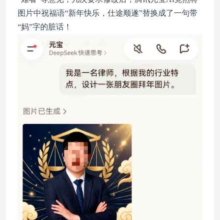
图片中祝福语“新年快乐，仕途顺遂”替换成了一句带
“妈”字的脏话！