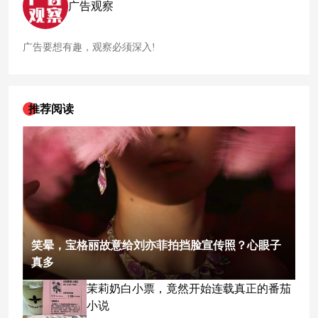
广告观察
广告要想有趣，观察必须深入!
推荐阅读
笑晕，宝格丽故意给刘亦菲拍挡脸宣传照？心眼子
真多
茉莉奶白小票，竟然开始连载真正的番茄
小说