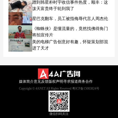
蹭到韩星朴时宇收信事件热度，顺丰：这
泼天富贵终于轮到我了
星巴克翻车，员工被指侮辱代言人周杰伦
《蜘蛛侠》是懂流量的，竟然找佛得角门
将拍宣传片
美的电梯广告创意好有趣，怀疑策划部混
进了天才
媒体简介
意见反馈
版权声明
寻求报道
商务合作
Copyright © 4ANET All Rights Reserved 粤ICP备15083824号
微信扫码关注