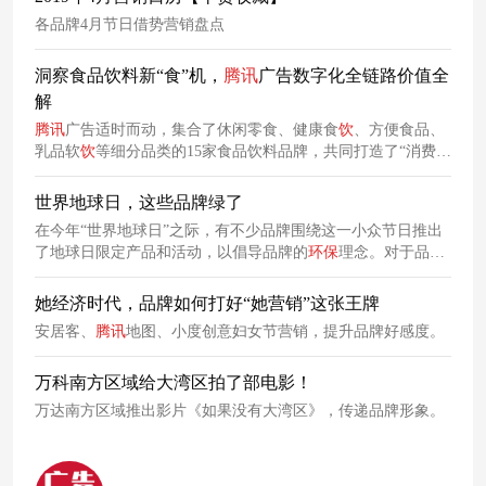
各品牌4月节日借势营销盘点
洞察食品饮料新“食”机，
腾讯
广告数字化全链路价值全
解
腾讯
广告适时而动，集合了休闲零食、健康食
饮
、方便食品、
乳品软
饮
等细分品类的15家食品饮料品牌，共同打造了“消费新
食机案例热站”，量身定制增长玩法，助力品牌全面打通“触达-
转化-复购”的数字化全链路。
世界地球日，这些品牌绿了
在今年“世界地球日”之际，有不少品牌围绕这一小众节日推出
了地球日限定产品和活动，以倡导品牌的
环保
理念。对于品牌
而言，借势这个小众
环保
节日，不仅可以展现其社会责任感，
同时还能够与其他品牌形成差异化竞争。
她经济时代，品牌如何打好“她营销”这张王牌
安居客、
腾讯
地图、小度创意妇女节营销，提升品牌好感度。
万科南方区域给大湾区拍了部电影！
万达南方区域推出影片《如果没有大湾区》，传递品牌形象。