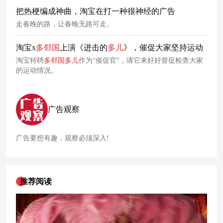
把热梗编成神曲，淘宝在打一种很神经的广告
走春晚的路，让春晚无路可走。
淘宝x
多
邻国
上演《进击的
多
儿
》，催促大家坚持运动
淘宝特聘
多
邻国
多
儿
作为“催促官”，请它来好好督促检查大家
的运动情况。
广告观察
广告要想有趣，观察必须深入!
推荐阅读