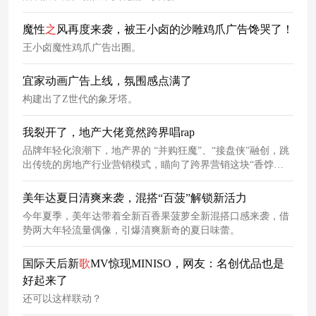
魔性
之
风再度来袭，被王小卤的沙雕鸡爪广告馋哭了！
王小卤魔性鸡爪广告出圈。
宜家动画广告上线，氛围感点满了
构建出了Z世代的象牙塔。
我裂开了，地产大佬竟然跨界唱rap
品牌年轻化浪潮下，地产界的 “并购狂魔”、“接盘侠”融创，跳
出传统的房地产行业营销模式，瞄向了跨界营销这块“香饽
饽”。
美年达夏日清爽来袭，混搭“百菠”解锁新活力
今年夏季，美年达带着全新百香果菠萝全新混搭口感来袭，借
势两大年轻流量偶像，引爆清爽新奇的夏日味蕾。
国际天后新
歌
MV惊现MINISO，网友：名创优品也是
好起来了
还可以这样联动？