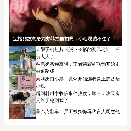
宝格丽故意给刘亦菲挡脸拍照，小心思藏不住了
荣耀手机短片《脱下长衫的孔乙刁》，后
劲太大了
种完奶茶种薯饼，王者荣耀的联动开始走
抽象路线
茉莉奶白小票，竟然开始连载真正的番茄
小说
蹭到朴时宇收信事件热度，顺丰：泼天富
贵终于轮到我了
星巴克翻车，员工被指侮辱代言人周杰伦