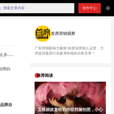
创作中心
Tog
首席营销观察
广告营销影响力媒体!由资深营销人运营，力
求提供最具行业参考价值的分析文章！
.....
。
玩明白
推荐阅读
种品牌自
宝格丽故意给刘亦菲挡脸拍照，小心