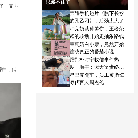
思藏不住了
了一支内
荣耀手机短片《脱下长衫
的孔乙刁》，后劲太大了
种完奶茶种薯饼，王者荣
耀的联动开始走抽象路线
茉莉奶白小票，竟然开始
连载真正的番茄小说
蹭到朴时宇收信事件热
度，顺丰：泼天富贵终于
旁白，借
轮到我了
星巴克翻车，员工被指侮
辱代言人周杰伦