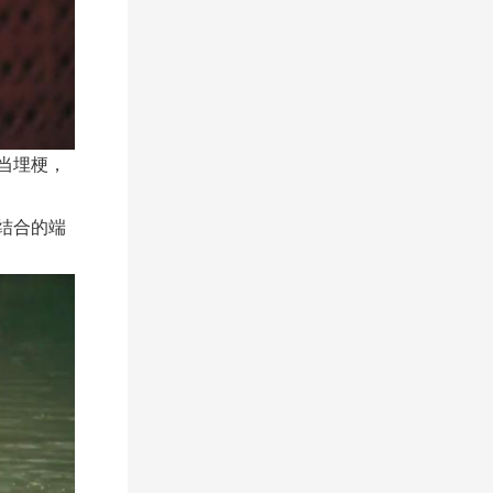
当埋梗，
结合的端