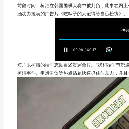
前段时间，柯洁在韩国围棋大赛中被判负，此事在网上
涵功力拉满的广告片《吃粽子的人记得给自己松绑》。
短片以柯洁的端午态度自述贯穿全片。“我和端午节都遇
柯洁事件、申遗争议等热点话题快速抓住注意力，并且