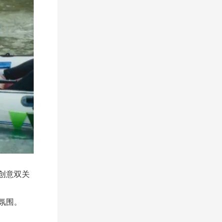
创意双关
氛围。