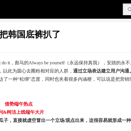
把韩国底裤扒了
，彪马的Always be yourself（永远保持真我），安踏的永不止步.
”，以此为圆心去圈粉相对应的人群，
通过立场表达建立用户沟通
达了一种“松绑”态度，同时也夹着很多内涵梗，可以说是把营销
借势端午热点
利&柯洁上线端午大片
瓜子，直接就虚空冒出一个立场/观点出来，这很容易就形成一