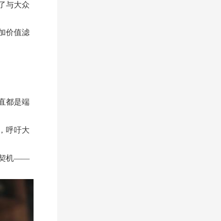
了与大众
加价值滤
直都是端
，呼吁大
契机——