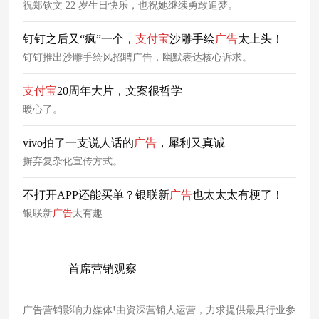
祝郑钦文 22 岁生日快乐，也祝她继续勇敢追梦。
钉钉之后又“疯”一个，
支付宝
沙雕手绘
广告
太上头！
钉钉推出沙雕手绘风招聘广告，幽默表达核心诉求。
支付宝
20周年大片，文案很哲学
暖心了。
vivo拍了一支说人话的
广告
，犀利又真诚
摒弃复杂化宣传方式。
不打开APP还能买单？银联新
广告
也太太太有梗了！
银联新
广告
太有趣
首席营销观察
广告营销影响力媒体!由资深营销人运营，力求提供最具行业参