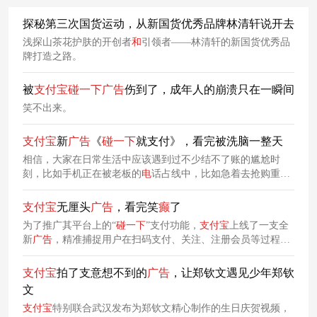
​探秘第三次国货运动，从新国货优秀品牌林清轩说开去
浅探山茶花护肤的开创者
和
引领者——林清轩的新国货优秀品
牌打造之路。
被
支付宝
碰
一下
广告
伤到了，成年人的崩溃只在一瞬间
笑不出来。
支付宝
新
广告
《
碰
一下
就支付》，看完被洗脑一整天
相信，大家在日常生活中应该遇到过不少结不了账的尴尬时
刻，比如手机正在被老板的
电
话占线中，比如急着去抢购重要
商品，再比如要结账的时候刚好被朋友拉进游戏里......捕捉到
生活中这些尴尬场面，
支付宝
上线了一支超级魔性洗脑的
支付宝
无厘头
广告
，看完笑
癫
了
TVC《
碰
一下
就支付》，以此推广其条码支付功能。
为了推广其平台上的“
碰
一下
”支付功能，
支付宝
上线了一支全
新
广告
，精准捕捉用户在扫码支付、关注、注册会员等过程中
遭遇的繁琐操作，通过服务员像有读心术
一样
的嘴替发言，营
销出一种抽象无厘头的幽默画风，让观众在捧腹一笑中了解到
支付宝
拍了支意想不到的
广告
，让郑钦文遇见少年郑钦
碰
一下
支付的便捷性。
文
支付宝
特别联合武汉发布为郑钦文精心制作的生日庆贺视频，