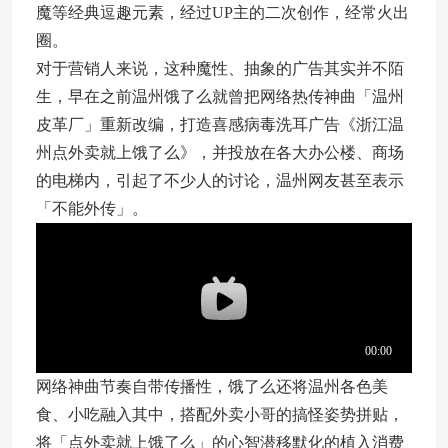
魔等经典逗趣元素，经过UP主的二次创作，经常火出
圈。
对于营销人来说，这种魔性、抽象的广告其实并不陌
生，早在之前温州饿了么就曾把网络热传神曲「温州
皮革厂」重新改编，打造喜感病毒洗耳广告《浙江温
州点外卖就上饿了么》，并投放在各大办公楼、商场
的电梯内，引起了不少人的讨论，温州网友甚至表示
「不能外传」。
网络神曲节奏自带传播性，饿了么还将温州各色美
食、小吃融入其中，搭配外卖小哥的搞怪姿势拼贴，
将「点外卖就上饿了么」的心智潜移默化的植入消费