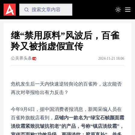
Toggle t
继“禁用原料”风波后，百雀
羚又被指虚假宣传
公关界头条
2024-11-21 18:06
危机发生后一天内快速逆转舆论的百雀羚，这次能否
再次对举报给出有力反击？
今年9月6日，据中国消费者报消息，新闻采编人员在
百雀羚旗舰店看到，
店铺内一款名为“绿宝石帧颜面霜
淡纹霜紧致抗皱抗初老”的产品，号称“镇店淡纹霜”，
宣传页面称“功效升级，更强淡纹；胶原直补”，并多