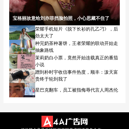
宝格丽故意给刘亦菲挡脸拍照，小心思藏不住了
荣耀手机短片《脱下长衫的孔乙刁》，后
劲太大了
种完奶茶种薯饼，王者荣耀的联动开始走
抽象路线
茉莉奶白小票，竟然开始连载真正的番茄
小说
蹭到朴时宇收信事件热度，顺丰：泼天富
贵终于轮到我了
星巴克翻车，员工被指侮辱代言人周杰伦