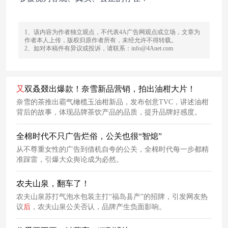
1、该内容为作者独立观点，不代表4A广告网观点或立场，文章为
作者本人上传，版权归原作者所有，未经允许不得转载。
2、如对本稿件有异议或投诉，请联系：info@4Anet.com
又
双叒叕出爆款！奈雪新品营销，拍出油柑大片！
奈雪的茶推出霸气橄榄玉油柑新品，发布创意TVC，讲述油柑
背后的故事，体现品牌茶饮产品的品质，提升品牌好感度。
全棉时代不只广告烂俗，公关也很“智熄”
从不尊重女性的广告到借机自夸的公关，全棉时代每一步都精
准踩雷，引爆大众舆论成为必然。
农夫山泉，翻车了！
农夫山泉苏打气泡水包装主打“福岛县产”的招牌，引发网友热
议
后
，农夫山泉公关否认，品牌产生负面影响。