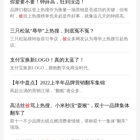
你爱要不要！钟薛高，狂到没边！
品牌们都以登上热搜作为衡量一场营销是否成功的关键，但有
时，
被
挂上热搜榜单也未必是件好事，就像这几天的钟薛高。
三只松鼠“辱华”上热搜，到底冤不冤？
三只松鼠模特妆容引争议，
被
众多网友认为辱华上热搜引起热
议。
支付宝换新LOGO！真的太蓝了！
支付宝换新LOGO，拥抱数字化商业时代。
【年中盘点】2022上半年品牌营销翻车集锦
风起云涌的营销江湖，“翻船”者众多...
高洁丝
被
骂上热搜、小米秒没“耍猴”，双十一品牌集体
翻车了
双十一不少品牌出错点燃消费者情绪，堪称双十一集体“翻车”
现场。