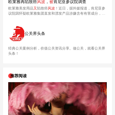
欧莱雅再陷致癌
风波
，
被
肯尼亚参议院调查
欧莱雅美发用品
又
陷致癌
风波
！近日，据外媒报道，肯尼亚参
议院因怀疑欧莱雅集团直发和漂发产品涉嫌含有有害成分，对
其启动了调查。欧莱雅外媒报道截图近段时间以来，肯尼亚参
议院正式启动了对欧莱雅集团的调查。目前，肯尼亚参议院健
康委员会已
被
赋予60天的时间限制，来完成对上述指控的调
公关界头条
查，并须将调查结果及建议反馈给议会。该消费者诉称欧莱雅
直发
剂
产品让其罹患子宫癌的风险上升，因此要求获得赔偿。
经典公关案例分析，价值公关资讯分享。做公关，就看公关界
头条！
推荐阅读