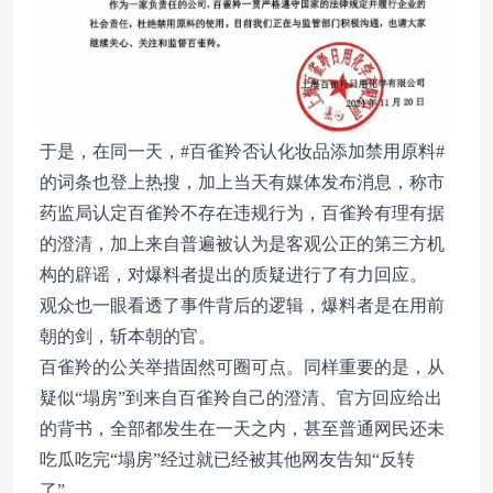
于是，在同一天，#百雀羚否认化妆品添加禁用原料#
的词条也登上热搜，加上当天有媒体发布消息，称市
药监局认定百雀羚不存在违规行为，百雀羚有理有据
的澄清，加上来自普遍被认为是客观公正的第三方机
构的辟谣，对爆料者提出的质疑进行了有力回应。
观众也一眼看透了事件背后的逻辑，爆料者是在用前
朝的剑，斩本朝的官。
百雀羚的公关举措固然可圈可点。同样重要的是，从
疑似“塌房”到来自百雀羚自己的澄清、官方回应给出
的背书，全部都发生在一天之内，甚至普通网民还未
吃瓜吃完“塌房”经过就已经被其他网友告知“反转
了”。