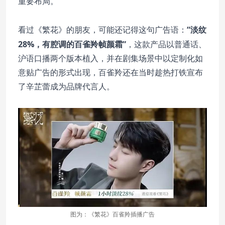
重要布局。
“淡纹
看过《繁花》的朋友，可能还记得这句广告语：
28%，有腔调的百雀羚帧颜霜”
，这款产品以普通话、
沪语口播两个版本植入，并在剧集场景中以定制化如
意贴广告的形式出现，百雀羚还在当时趁热打铁宣布
了辛芷蕾成为品牌代言人。
图为：
《繁花》百雀羚插播广告