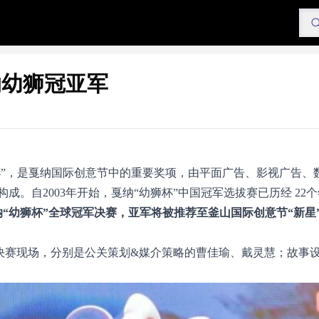
纳幼狮冠亚军
杯”，是戛纳国际创意节中的重要奖项，由平面广告、影视广告、
。自2003年开始，戛纳“幼狮杯”中国冠军选拔赛已历经 22
戛纳“幼狮杯”全球冠军决赛，亚军将被推荐至釜山国际创意节“新星
四个类别晋级决赛现场，分别是公关策划&媒介策略的曹佳瑜、戴灵慧；故