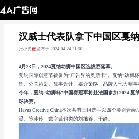
汉威士代表队拿下中国区戛
张小虎
发布于
2024-04-24 21:30
4月23日，2024戛纳幼狮中国区选拔赛落幕。
戛纳国际创意节被誉为“广告界的奥斯卡”。戛纳“幼狮
销、公关策划、故事设计、媒介策略、品牌人七大赛事构成
今年，戛纳“幼狮杯”中国赛冠军将赴法国参加 2024 
球决赛。
Havas Creative China本次共有三组选手以
湜、陈泳伶；数字营销类的刘继蓉、于静。