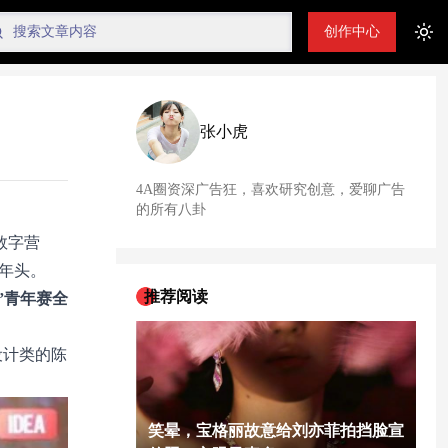
创作中心
Tog
张小虎
4A圈资深广告狂，喜欢研究创意，爱聊广告
的所有八卦
数字营
个年头。
推荐阅读
”青年赛全
事设计类的陈
笑晕，宝格丽故意给刘亦菲拍挡脸宣