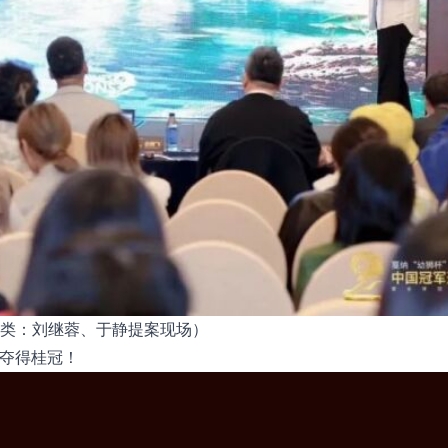
类：刘继蓉、于静提案现场）
》夺得桂冠！