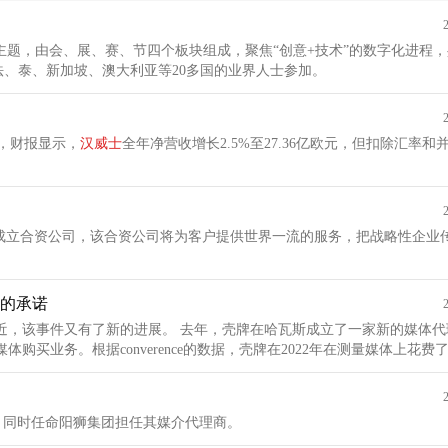
为主题，由会、展、赛、节四个板块组成，聚焦“创意+技术”的数字化进程
、泰、新加坡、澳大利亚等20多国的业界人士参加。
，财报显示，
汉
威
士
全年净营收增长2.5%至27.36亿欧元，但扣除汇率
s 将在新加坡成立合资公司，该合资公司将为客户提供世界一流的服务，把战略性企
的承诺
购买业务。根据converence的数据，壳牌在2022年在测量媒体上花费了
，同时任命阳狮集团担任其媒介代理商。