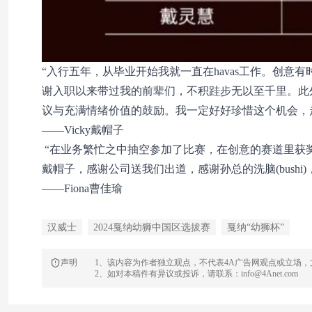
“入行五年，从毕业开始我就一直在havas工作。创
谢入职以来带过我的前辈们，不积跬步无以至千里。此
议与充满情绪价值的鼓励。我一定好好珍惜这个机会，
——Vicky戴帽子
“在业务繁忙之中抽空参加了比赛，在创意的赛道里获
戴帽子，感谢公司送我们出道，感谢孙总的洗脑(bush
——Fiona曹佳瑜
汉威士
2024戛纳幼狮中国区选拔赛
戛纳“幼狮杯”
声明
1、该内容为作者独立观点，不代表4A广告网观点或立场
2、如对本稿件有异议或投诉，请联系：info@4Anet.com