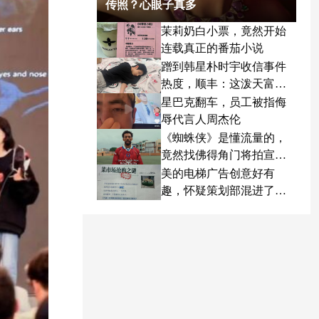
传照？心眼子真多
茉莉奶白小票，竟然开始
连载真正的番茄小说
蹭到韩星朴时宇收信事件
热度，顺丰：这泼天富贵
终于轮到我了
星巴克翻车，员工被指侮
辱代言人周杰伦
《蜘蛛侠》是懂流量的，
竟然找佛得角门将拍宣传
片
美的电梯广告创意好有
趣，怀疑策划部混进了天
才