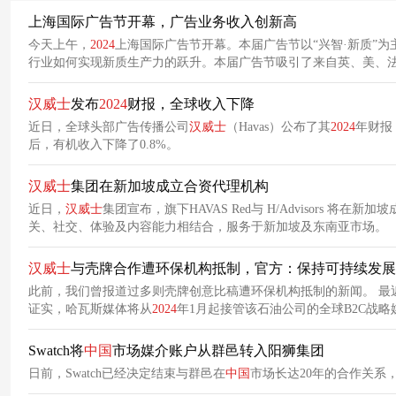
上海国际广告节开幕，广告业务收入创新高
今天上午，
2024
上海国际广告节开幕。本届广告节以“兴智·新质”
行业如何实现新质生产力的跃升。本届广告节吸引了来自英、美、法
汉
威
士
发布
2024
财报，全球收入下降
近日，全球头部广告传播公司
汉
威
士
（Havas）公布了其
2024
年财报
后，有机收入下降了0.8%。
汉
威
士
集团在新加坡成立合资代理机构
近日，
汉
威
士
集团宣布，旗下HAVAS Red与 H/Advisor
关、社交、体验及内容能力相结合，服务于新加坡及东南亚市场。
汉
威
士
与壳牌合作遭环保机构抵制，官方：保持可持续发展
此前，我们曾报道过多则壳牌创意比稿遭环保机构抵制的新闻。 最近，该事件又有了新的进展。 去年，壳牌在哈瓦斯成立了一家新的媒体代理公司。由壳牌
证实，哈瓦斯媒体将从
2024
年1月起接管该石油公司的全球B2C战略媒体
元。
Swatch将
中国
市场媒介账户从群邑转入阳狮集团
日前，Swatch已经决定结束与群邑在
中国
市场长达20年的合作关系