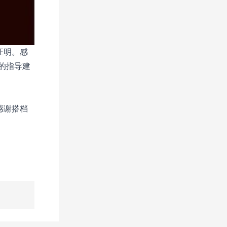
证明。感
的指导建
感谢搭档