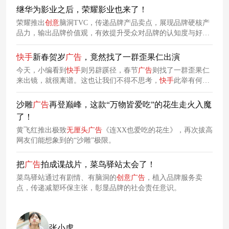
继华为影业之后，荣耀影业也来了！
荣耀推出
创意
脑洞TVC，传递品牌产品卖点，展现品牌硬核产
品力，输出品牌价值观，有效提升受众对品牌的认知度与好感
度。
快
手
新春贺岁
广告
，竟然找了一群歪果仁出演
今天，小编看到
快
手
则另辟蹊径，春节
广告
则找了一群歪果仁
来出镜，就很离谱。这也让我们不得不思考，
快
手
此举有何用
意？要知道内幕，还是先一起来看看
短片
吧~
沙雕
广告
再登巅峰，这款“万物皆爱吃”的花生走火入魔
了！
黄飞红推出极致
无厘头
广告
《连XX也爱吃的花生》，再次拔高
网友们能想象到的“沙雕”极限。
把
广告
拍成谍战片，菜鸟驿站太会了！
菜鸟驿站通过有剧情、有脑洞的
创意
广告
，植入品牌服务卖
点，传递减塑环保主张，彰显品牌的社会责任意识。
张小虎