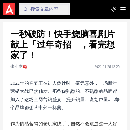
Toggle t
一秒破防！快手烧脑喜剧片
献上「过年奇招」，看完想
家了！
张小虎
2022-01-26 13:25
2022年的春节正在进入倒计时，毫无意外，一场新年
营销大战已然触发。那些你熟悉的、不熟悉的品牌都
加入了这场全网营销盛宴，提升销量、谋划声量......每
个品牌都想从中分一杯羹。
作为情感营销的老玩家快手，自然不会放过这一大好