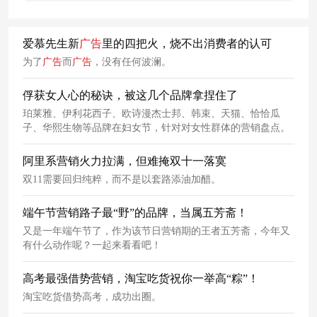
爱慕先生新
广告
里的四把火，烧不出消费者的认可
为了
广告
而
广告
，没有任何波澜。
俘获女人心的秘诀，被这几个品牌拿捏住了
珀莱雅、伊利花西子、欧诗漫杰士邦、韩束、天猫、恰恰瓜
子、华熙生物等品牌在妇女节，针对对女性群体的营销盘点。
阿里系营销火力拉满，但难掩双十一落寞
双11需要回归纯粹，而不是以套路添油加醋。
端午节营销路子最“野”的品牌，当属五芳斋！
又是一年端午节了，作为该节日营销期的王者五芳斋，今年又
有什么动作呢？一起来看看吧！
高考最强借势营销，淘宝吃货祝你一举高“粽”！
淘宝吃货借势高考，成功出圈。