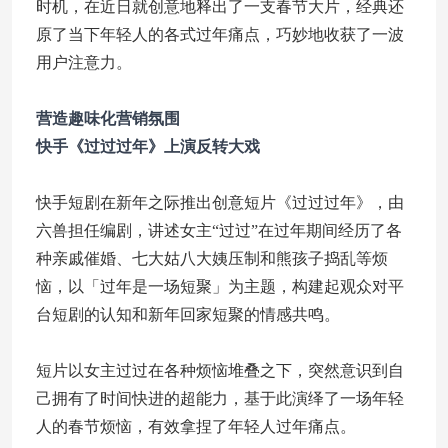
时机，在近日就创意地释出了一支春节大片，经典还
原了当下年轻人的各式过年痛点，巧妙地收获了一波
用户注意力。
营造趣味化营销氛围
快手《过过过年》上演反转大戏
快手短剧在新年之际推出创意短片《过过过年》，由
六兽担任编剧，讲述女主“过过”在过年期间经历了各
种亲戚催婚、七大姑八大姨压制和熊孩子捣乱等烦
恼，以「过年是一场短聚」为主题，构建起观众对平
台短剧的认知和新年回家短聚的情感共鸣。
短片以女主过过在各种烦恼堆叠之下，突然意识到自
己拥有了时间快进的超能力，基于此演绎了一场年轻
人的春节烦恼，有效拿捏了年轻人过年痛点。