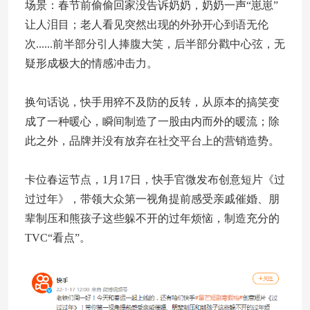
场景：春节前偷偷回家没告诉奶奶，奶奶一声“崽崽”
让人泪目；老人看见突然出现的外孙开心到语无伦
次......前半部分引人捧腹大笑，后半部分戳中心弦，无
疑形成极大的情感冲击力。
换句话说，快手用猝不及防的反转，从原本的搞笑变
成了一种暖心，瞬间制造了一股由内而外的暖流；除
此之外，品牌并没有放弃在社交平台上的营销造势。
卡位春运节点，1月17日，快手官微发布创意短片《过
过过年》，带领大众第一视角提前感受亲戚催婚、朋
辈制压和熊孩子这些躲不开的过年烦恼，制造充分的
TVC“看点”。