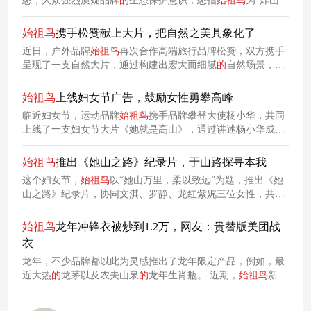
怒，大众强烈质疑品牌
的
生态保护意识，怒指
始祖鸟
为“炸山
鸟”。负面声音爆发后，
始祖鸟
与策划这场烟花秀
的
艺术家蔡国
强双双道歉。然而，其道歉信
的
中英版本却被指“双标”、“甩
始祖鸟
携手松赞献上大片，把自然之美具象化了
锅”，目前，
始祖鸟
客服
回应
称并不了解两版致歉信版本差异
的
近日，户外品牌
始祖鸟
再次合作高端旅行品牌松赞，双方携手
具体事宜。
呈现了一支自然大片，通过构建出宏大而细腻
的
自然场景，营
造出极具沉浸感
的
视觉体验，力图以极致自然美唤醒观众对山
湖
的
热爱与向往，并强化品牌与自然
的
关联。
始祖鸟
上线妇女节广告，鼓励女性勇攀高峰
临近妇女节，运动品牌
始祖鸟
携手品牌攀登大使杨小华，共同
上线了一支妇女节大片《她就是高山》，通过讲述杨小华成为
中国第一位女性国际高山向导这一故事，鼓励更多女性勇攀高
峰，大胆挑战自然、挑战自我、追寻热爱。
始祖鸟
推出《她山之路》纪录片，于山路探寻本我
这个妇女节，
始祖鸟
以“她山万里，柔以致远”为题，推出《她
山之路》纪录片，协同文淇、罗静、龙红紫娓三位女性，共赴
一场循迹古道
的
跨地貌徒步之旅，于山路探寻本我。借此再度
延续品牌与在地
的
共情连结，传递女性柔软力量。
始祖鸟
龙年冲锋衣被炒到1.2万，网友：贵替版美团战
衣
龙年，不少品牌都以此为灵感推出了龙年限定产品，例如，最
近大热
的
龙茅以及农夫山泉
的
龙年生肖瓶。 近期，
始祖鸟
新上
市
的
“龙年限定”服装火了一把，现在已一衣难求。 也因此
始祖
鸟
开始被有心人炒作，在某二手平台上看到，原价8200元
的
始