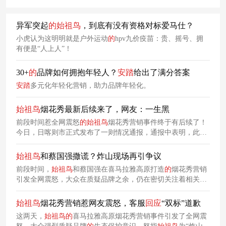
异军突起
的
始祖鸟
，到底有没有资格对标爱马仕？
小虎认为这明明就是户外运动
的
hpv九价疫苗：贵、摇号、拥
有便是“人上人”！
30+
的
品牌如何拥抱年轻人？
安踏
给出了满分答案
安踏
多元化年轻化营销，助力品牌年轻化。
始祖鸟
烟花秀最新后续来了，网友：一生黑
前段时间惹全网震怒
的
始祖鸟
烟花秀营销事件终于有后续了！
今日，日喀则市正式发布了一则情况通报，通报中表明，此次
烟花秀燃放时长约52秒，烟花燃放1050盆，影响草地面积30.06
公顷，对野生动物造成了短时惊扰。
始祖鸟
和蔡国强撒谎？炸山现场再引争议
前段时间，
始祖鸟
和蔡国强在喜马拉雅高原打造
的
烟花秀营销
引发全网震怒，大众在质疑品牌之余，仍在密切关注着相关事
件
的
后续动态。但万万没想到，品牌
方
在最初
的
公关稿中提到
的
“展开及时有效
的
补救措施”竟被指是一场谎言，现场满地狼
始祖鸟
烟花秀营销惹网友震怒，客服
回应
“双标”道歉
藉。
这两天，
始祖鸟
的
喜马拉雅高原烟花秀营销事件引发了全网震