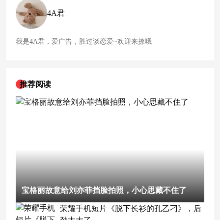
祖鸟
“龙年限定”冲锋衣已被炒到1.2万元左右，涨价大约一半。
4A君
对此不少人开始调侃这件看起来平平无奇
的
冲锋衣。 有网友认
为这件冲锋衣外观像极了贵替
我是4A君，爱广告，胜过谈恋爱~欢迎来撩哦
推荐阅读
宝格丽故意给刘亦菲挡脸拍照，小心思藏不住了
荣耀手机短片《脱下长衫的孔乙刁》，后