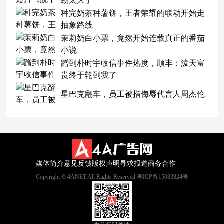
劲太大了
种完奶茶种薯饼，王者荣耀的联动开始走
抽象路线
茉莉奶白小票，竟然开始连载真正的番茄
小说
蹭到朴时宇收信事件热度，顺丰：泼天富
贵终于轮到我了
星巴克翻车，员工被指侮辱代言人周杰伦
媒体简介
意见反馈
版权声明
寻求报道
商务合作
Copyright © 4ANET All Rights Reserved 粤ICP备15083824号