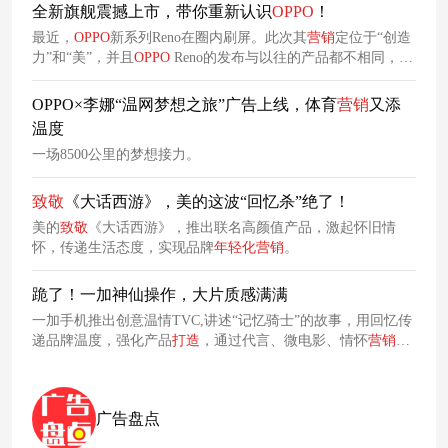
全新旗舰震撼上市，带你重新认识
OPPO
！
最近，
OPPO
新系列Reno在圈内刷屏。此次其
营销
定位于“创造
力”和“美”，并且
OPPO
Reno的发布与以往的产品都不相同，只
有创新的产品、年轻的高管，而没有明星站台。这无异于是对
品牌传统的一种自我颠覆。
OPPO×李娜“温网梦想之旅”广告上线，体育
营销
又添
温度
一场8500公里的梦想接力。
致敬
《大话西游》，美的这波“回忆杀”绝了！
美的
致敬
《大话西游》，推出联名高颜值产品，激起怀旧情
怀，传递生活态度，实现品牌
年轻化
营销
。
跪了！一加神仙操作，大片质感满满
一加手机推出创意温情TVC,讲述“记忆骑士”的故事，用回忆传
递品牌温度，强化产品
打造
，通过代言、微电影、情怀
营销
等，实现大众化的破壁。
广告盘点