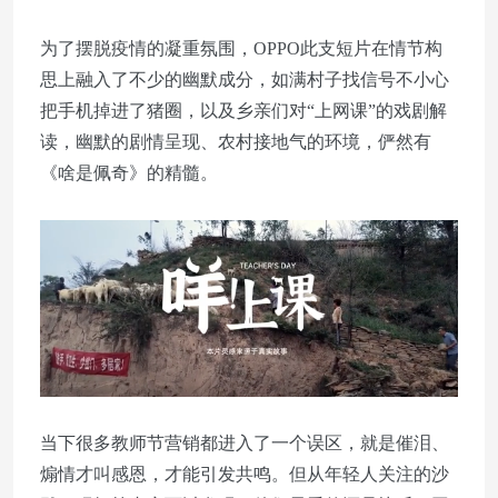
为了摆脱疫情的凝重氛围，OPPO此支短片在情节构
思上融入了不少的幽默成分，如满村子找信号不小心
把手机掉进了猪圈，以及乡亲们对“上网课”的戏剧解
读，幽默的剧情呈现、农村接地气的环境，俨然有
《啥是佩奇》的精髓。
当下很多教师节营销都进入了一个误区，就是催泪、
煽情才叫感恩，才能引发共鸣。但从年轻人关注的沙