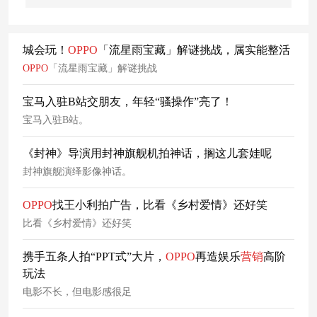
城会玩！
OPPO
「流星雨宝藏」解谜挑战，属实能整活
OPPO
「流星雨宝藏」解谜挑战
宝马入驻B站交朋友，年轻“骚操作”亮了！
宝马入驻B站。
《封神》导演用封神旗舰机拍神话，搁这儿套娃呢
封神旗舰演绎影像神话。
OPPO
找王小利拍广告，比看《乡村爱情》还好笑
比看《乡村爱情》还好笑
携手五条人拍“PPT式”大片，
OPPO
再造娱乐
营销
高阶
玩法
电影不长，但电影感很足