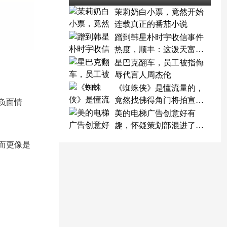
茉莉奶白小票，竟然开始
连载真正的番茄小说
蹭到韩星朴时宇收信事件
热度，顺丰：这泼天富贵
终于轮到我了
星巴克翻车，员工被指侮
辱代言人周杰伦
《蜘蛛侠》是懂流量的，
竟然找佛得角门将拍宣传
负面情
片
美的电梯广告创意好有
趣，怀疑策划部混进了天
才
而更像是