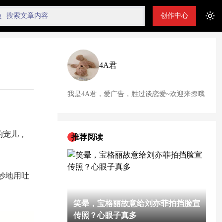
创作中心
Tog
4A君
我是4A君，爱广告，胜过谈恋爱~欢迎来撩哦
的宠儿，
推荐阅读
妙地用吐
笑晕，宝格丽故意给刘亦菲拍挡脸宣
传照？心眼子真多