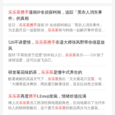
乐乐
茶
携手
漫画IP名侦探柯南，追踪「黑衣人消失事
件」的真相
近日，
乐乐
茶
携手
漫画 IP 名侦探柯南以「黑衣人消失事件」
为主题开启一波新联动，
乐乐
茶
将与柯南一起解开事件背后的
真相，联动杯套、包装袋、kv、周边设计也将围绕主题开展。
520不讲爱情，
乐乐
茶
携手
非遗大师张风野带你借荔放
风
面对“不再热衷于恋爱”的年轻人们，
乐乐
茶
表示——520 除了
谈情说爱，还可以放飞自己。
研发菊花味奶茶，
乐乐
茶
是懂中式养生的
酷暑难耐的高温天气下，
乐乐
茶
推出「灭火菊花六宝
茶
」与
「大橘青提冰爽饮」两款夏日解暑佳饮，旨在以自然之味驱散
暑气。其中，「灭火菊花六宝
茶
」精选「菊花六宝」为
茶
魂，
巧妙融合奶香、果香与茶香的清新雅致，每一口都是对味蕾的
乐乐
茶
再度
携手
LEmoji发疯，情绪价值拉满
温柔抚慰。
继上次
乐乐
茶
员工扮演经典电视剧角色，生动地展示了当代年
轻人的精神面貌后，这个夏天
乐乐
茶
的新品再次与土拨鼠、柴
犬、猫咪组成的LEmoji合作，充当大家的“互联网代言人”，共