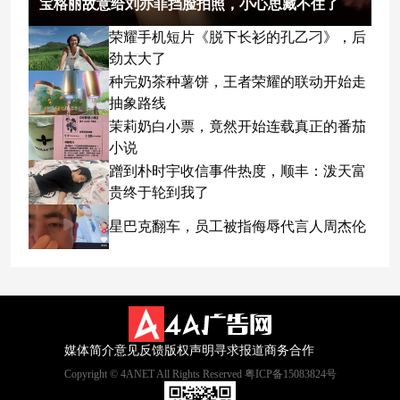
宝格丽故意给刘亦菲挡脸拍照，小心思藏不住了
荣耀手机短片《脱下长衫的孔乙刁》，后
劲太大了
种完奶茶种薯饼，王者荣耀的联动开始走
抽象路线
茉莉奶白小票，竟然开始连载真正的番茄
小说
蹭到朴时宇收信事件热度，顺丰：泼天富
贵终于轮到我了
星巴克翻车，员工被指侮辱代言人周杰伦
媒体简介
意见反馈
版权声明
寻求报道
商务合作
Copyright © 4ANET All Rights Reserved 粤ICP备15083824号