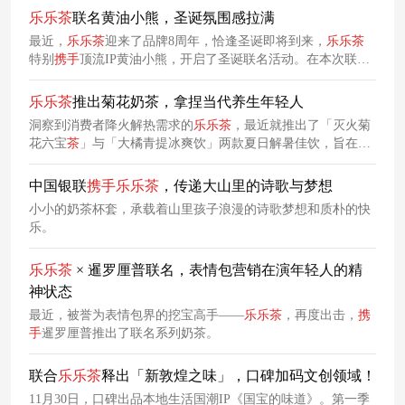
同表达不满情绪。
乐乐
茶
联名黄油小熊，圣诞氛围感拉满
最近，
乐乐
茶
迎来了品牌8周年，恰逢圣诞即将到来，
乐乐
茶
特别
携手
顶流IP黄油小熊，开启了圣诞联名活动。在本次联名
活动中，
乐乐
茶
深度考量口味搭配与节日适配性，
携手
黄油小
熊推出系列特色新品，以及多款联名烘焙品，带给消费者“美味
乐乐
茶
推出菊花奶茶，拿捏当代养生年轻人
甜点+可爱IP”的双重治愈感受。
洞察到消费者降火解热需求的
乐乐
茶
，最近就推出了「灭火菊
花六宝
茶
」与「大橘青提冰爽饮」两款夏日解暑佳饮，旨在以
自然之味驱散暑气。而
乐乐
茶
巧妙地将中式养生理念与现代奶
茶的时尚口感相结合，既满足了年轻人对美味的追求，又符合
中国银联
携手
乐乐
茶
，传递大山里的诗歌与梦想
了他们对健康生活的向往，迎合了当下年轻人追求的朋克养生
小小的奶茶杯套，承载着山里孩子浪漫的诗歌梦想和质朴的快
理念。
乐。
乐乐
茶
× 暹罗厘普联名，表情包营销在演年轻人的精
神状态
最近，被誉为表情包界的挖宝高手——
乐乐
茶
，再度出击，
携
手
暹罗厘普推出了联名系列奶茶。
联合
乐乐
茶
释出「新敦煌之味」，口碑加码文创领域！
11月30日，口碑出品本地生活国潮IP《国宝的味道》。第一季