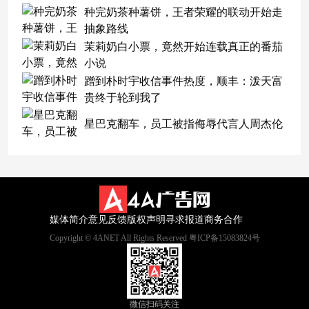
种完奶茶种薯饼，王者荣耀的联动开始走
抽象路线
茉莉奶白小票，竟然开始连载真正的番茄
小说
蹭到朴时宇收信事件热度，顺丰：泼天富
贵终于轮到我了
星巴克翻车，员工被指侮辱代言人周杰伦
媒体简介
意见反馈
版权声明
寻求报道
商务合作
Copyright © 4ANET All Rights Reserved 粤ICP备15083824号
微信扫码关注