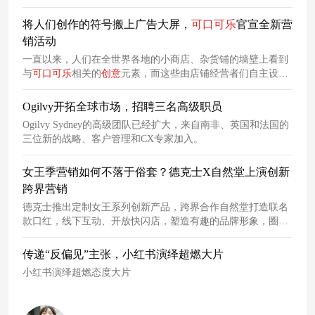
将人们创作的符号搬上广告大屏，
可口可乐
官宣全新营
销活动
一直以来，人们在全世界各地的小商店、杂货铺的墙壁上看到
与
可口可乐
相关的
创意
元素，而这些由店铺经营者们自主设计
的
可口可乐
标志被创作成了招牌、手绘作品以及壁画。
可口可
乐
“Every Coca-Cola is Welcome”广告活动这些创意作品将在包
Ogilvy开拓全球市场，招聘三名高级职员
括在巴西、墨西哥、印度尼西亚、澳大利亚和美国这五个市场
Ogilvy Sydney的高级团队已经扩大，来自南非、英国和法国的
的户外媒体和平面广告投放，其中包括
可口可乐
在纽约时代广
三位新的战略、客户管理和CX专家加入。
场的广告活动。
女王季营销如何不落于俗套？德克士X自然堂上演创新
跨界营销
德克士推出定制女王系列创新产品，跨界合作自然堂打造联名
款口红，线下互动、开放快闪店，塑造有趣的品牌形象，圈粉
消费者。
传递“反偏见”主张，小红书演绎超燃大片
小红书演绎超燃态度大片