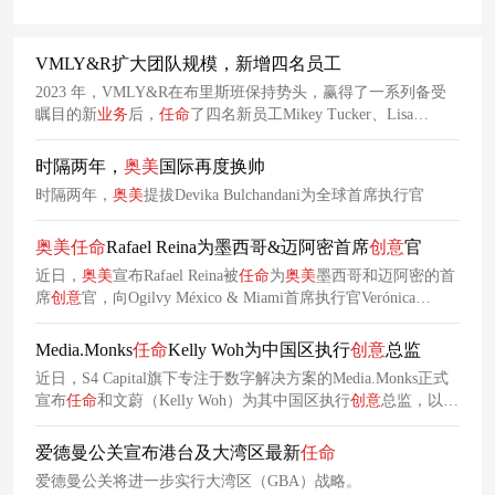
VMLY&R扩大团队规模，新增四名员工
2023 年，VMLY&R在布里斯班保持势头，赢得了一系列备受
瞩目的新
业务
后，
任命
了四名新员工Mikey Tucker、Lisa
O'Neill、Dilip Garga和Jessamy Ross，扩大了团队规模。
时隔两年，
奥美
国际再度换帅
时隔两年，
奥美
提拔Devika Bulchandani为全球首席执行官
奥美
任命
Rafael Reina为墨西哥&迈阿密首席
创意
官
近日，
奥美
宣布Rafael Reina被
任命
为
奥美
墨西哥和迈阿密的首
席
创意
官，向Ogilvy México & Miami首席执行官Verónica
Hernández汇报工作。Rafael将负责墨西哥城和迈阿密办公室的
创意
产品，并利用
奥美
全球网络的无国界创造力，为该机构的
Media.Monks
任命
Kelly Woh为中国区执行
创意
总监
客户带来最好的
创意
人才和能力。
近日，S4 Capital旗下专注于数字解决方案的Media.Monks正式
宣布
任命
和文蔚（Kelly Woh）为其中国区执行
创意
总监，以填
补去年10月Darren Crawforth离开后留下的空缺。
爱德曼公关宣布港台及大湾区最新
任命
爱德曼公关将进一步实行大湾区（GBA）战略。