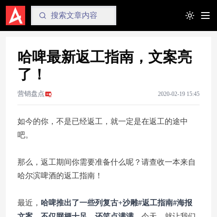
Toggle t
哈啤最新返工指南，文案亮
了！
营销盘点
2020-02-19 15:45
如今的你，不是已经返工，就一定是在返工的途中
吧。
那么，返工期间你需要准备什么呢？请查收一本来自
哈尔滨啤酒的返工指南！
最近，
哈啤推出了一些列复古+沙雕#返工指南#海报
文案，不仅网梗十足，还笑点满满。
今天，就让我们