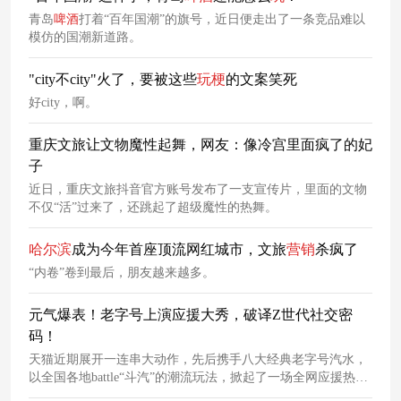
青岛
啤酒
打着“百年国潮”的旗号，近日便走出了一条竞品难以
模仿的国潮新道路。
"city不city"火了，要被这些
玩
梗
的文案笑死
好city，啊。
重庆文旅让文物魔性起舞，网友：像冷宫里面疯了的妃
子
近日，重庆文旅抖音官方账号发布了一支宣传片，里面的文物
不仅“活”过来了，还跳起了超级魔性的热舞。
哈尔滨
成为今年首座顶流网红城市，文旅
营销
杀疯了
“内卷”卷到最后，朋友越来越多。
元气爆表！老字号上演应援大秀，破译Z世代社交密
码！
天猫近期展开一连串大动作，先后携手八大经典老字号汽水，
以全国各地battle“斗汽”的潮流玩法，掀起了一场全网应援热
浪。