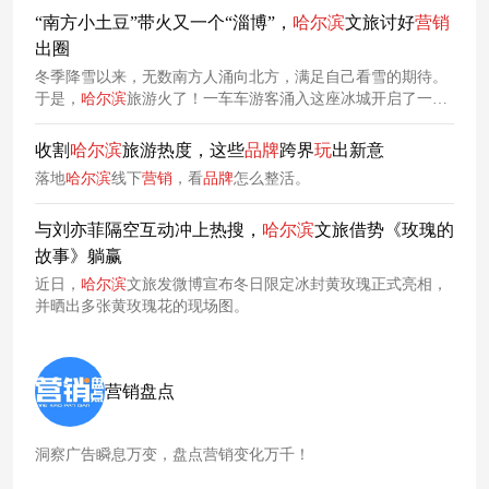
“南方小土豆”带火又一个“淄博”，
哈尔滨
文旅讨好
营销
出圈
冬季降雪以来，无数南方人涌向北方，满足自己看雪的期待。
于是，
哈尔滨
旅游火了！一车车游客涌入这座冰城开启了一场
浩浩荡荡的“反向迁徙”。网络
赋予
了他们可爱的新名字：“南方
小土豆”——对来自南方游客的昵称，她们身材较矮小，穿着浅
收割
哈尔滨
旅游热度，这些
品牌
跨界
玩
出新意
色羽绒服，头戴可爱帽子等。 为了招待五湖四海来看雪的游
落地
哈尔滨
线下
营销
，看
品牌
怎么整活。
客，
哈尔滨
文旅真的使出了浑身解数。
与刘亦菲隔空互动冲上热搜，
哈尔滨
文旅借势《玫瑰的
故事》躺赢
近日，
哈尔滨
文旅发微博宣布冬日限定冰封黄玫瑰正式亮相，
并晒出多张黄玫瑰花的现场图。
营销盘点
洞察广告瞬息万变，盘点营销变化万千！