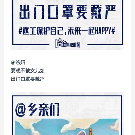
@爸妈
要想不被女儿烦
出门口罩要戴严