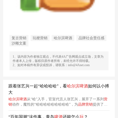
复古营销
玩梗营销
哈尔滨啤酒
品牌社会责任感
沙雕文案
1、该内容为作者独立观点，不代表4A广告网观点或立场，文章为
作者本人上传，版权归原作者所有，未经允许不得转载。
2、如对本稿件有异议或投诉，请联系：info@4Anet.com
跟着张艺兴一起“哈哈哈哈”，看
哈尔滨
啤酒
如何以小搏
大
哈尔滨
啤酒
从“哈”入手，官宣代言人张艺兴，展开了一系列
营
销
动作，魔性的“哈哈哈哈哈哈哈哈哈”，为
品牌
营销
提供了一
个新奇的思路。
“百年国潮”这件事，青岛
啤酒
还能怎么
玩
？