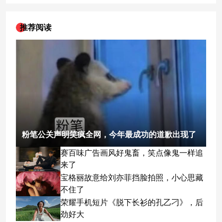
推荐阅读
粉笔公关声明笑疯全网，今年最成功的道歉出现了
赛百味广告画风好鬼畜，笑点像鬼一样追
来了
宝格丽故意给刘亦菲挡脸拍照，小心思藏
不住了
荣耀手机短片《脱下长衫的孔乙刁》，后
劲好大