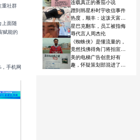
连载真正的番茄小说
注重社群
蹭到韩星朴时宇收信事件
热度，顺丰：这泼天富贵
合上面随
终于轮到我了
星巴克翻车，员工被指侮
宇宙赋能的
辱代言人周杰伦
《蜘蛛侠》是懂流量的，
竟然找佛得角门将拍宣传
片
美的电梯广告创意好有
趣，怀疑策划部混进了天
%，手机网
才