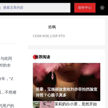
创作中心
Tog
拾枫
CISM-WSE,CISP-PTS
推荐阅读
。与此同
小时的水
年，“Z
笑晕，宝格丽故意给刘亦菲拍挡脸宣
感，不然难
传照？心眼子真多
茉莉奶白小票，竟然开始
世代用户的