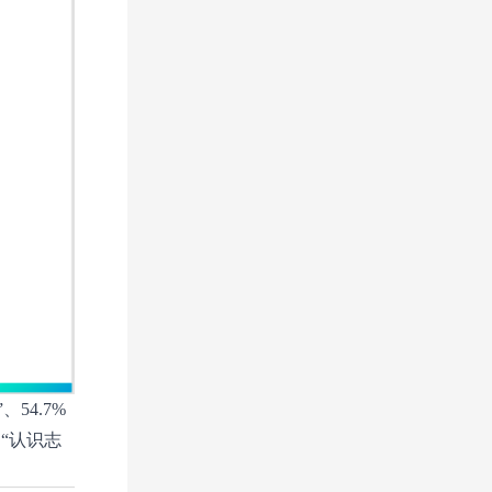
54.7%
和“认识志