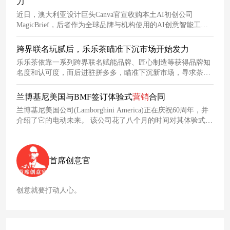
力
近日，澳大利亚设计巨头Canva官宣收购本土AI初创公司
MagicBrief，后者作为全球品牌与机构使用的AI创意智能工
具，将通过技术整合助力Canva在
营销
分析与内容优化领域的
能力升级。此次收购旨在将MagicBrief的实时创意洞察嵌入
跨界联名玩腻后，乐乐茶瞄准下沉市场开始发力
Canva，完善从内容构思、创作到效果分析的全链路
营销
工作
乐乐茶依靠一系列跨界联名赋能品牌、匠心制造等获得品牌知
流。
名度和认可度，而后进驻拼多多，瞄准下沉新市场，寻求茶饮
品牌未来新方向。。
兰博基尼美国与BMF签订体验式
营销
合同
兰博基尼美国公司(Lamborghini America)正在庆祝60周年，并
介绍了它的电动未来。 该公司花了八个月的时间对其体验式
营
销
账户进行审查，寻找一家能够在该品牌接近60周年的里程碑
之际抓住其活力和文化的机构。在将广告公司数量减少到三家
之后，它接受了BMF的竞标。
首席创意官
创意就要打动人心。