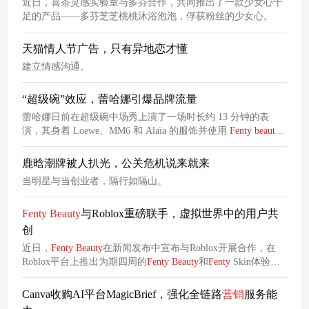
近日，喜茶灵感实验室与多芬合作，共同推出了一款少女心十
足的产品——多芬芝芝桃桃沐浴泡泡，俘获粉丝的少女心。
天猫情人节广告，只有异地恋才懂
建立情感沟通。
“超级碗”效应，蕾哈娜引爆品牌流量
蕾哈娜日前在超级碗中场秀上演了一场时长约 13 分钟的表
演，其身着 Loewe、MM6 和 Alaïa 的服饰并使用
Fenty
beauty
产品进行补妆，引爆全场。
鹿晗潮牌被人扒光，公关危机说来就来
当明星与当创业者，隔行如隔山。
Fenty
Beauty
与Roblox重磅联手，虚拟世界中的用户共
创
近日，
Fenty
Beauty
在新闻发布中宣布与Roblox开展合作，在
Roblox平台上推出为期四周的
Fenty
Beauty
和
Fenty
Skin体验，
让用户体验产品创建过程。
Canva收购AI平台MagicBrief，强化全链路
营销
服务能