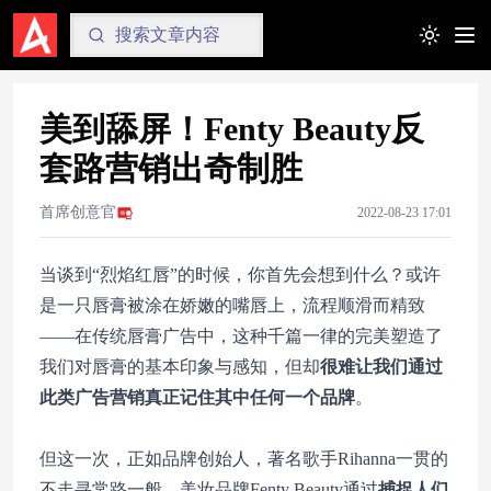
Toggle t
美到舔屏！Fenty Beauty反
套路营销出奇制胜
首席创意官
2022-08-23 17:01
当谈到“烈焰红唇”的时候，你首先会想到什么？或许
是一只唇膏被涂在娇嫩的嘴唇上，流程顺滑而精致
——在传统唇膏广告中，这种千篇一律的完美塑造了
我们对唇膏的基本印象与感知，但却
很难让我们通过
此类广告营销真正记住其中任何一个品牌
。
但这一次，正如品牌创始人，著名歌手Rihanna一贯的
不走寻常路一般，美妆品牌Fenty Beauty通过
捕捉人们