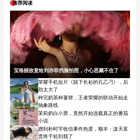
推荐阅读
宝格丽故意给刘亦菲挡脸拍照，小心思藏不住了
荣耀手机短片《脱下长衫的孔乙刁》，后
劲太大了
种完奶茶种薯饼，王者荣耀的联动开始走
抽象路线
茉莉奶白小票，竟然开始连载真正的番茄
小说
蹭到朴时宇收信事件热度，顺丰：泼天富
贵终于轮到我了