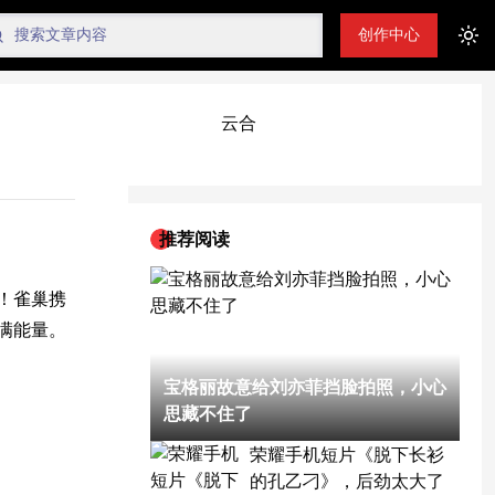
创作中心
Tog
云合
推荐阅读
！雀巢携
满能量。
宝格丽故意给刘亦菲挡脸拍照，小心
思藏不住了
荣耀手机短片《脱下长衫
的孔乙刁》，后劲太大了