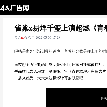
雀巢x易烊千玺上演超燃《青
云合
发布于
2022-05-03 17:29
蝉鸣是窗外渐渐倒数的钟声，考卷的分数是往上爬的树藤，
向梦想全力冲刺的时刻，是否因为居家网课或被打乱计
手品牌代言人易烊千玺拍摄广告《青春敢冲》弹幕大片
一起来感受一大大大波超燃弹幕的鼓励吧！