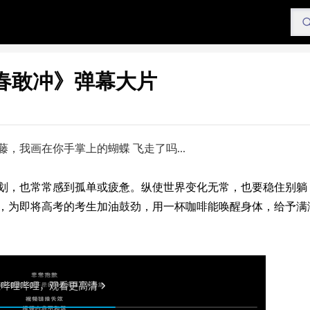
春敢冲》弹幕大片
我画在你手掌上的蝴蝶 飞走了吗...
划，也常常感到孤单或疲惫。纵使世界变化无常，也要稳住别躺
，为即将高考的考生加油鼓劲，用一杯咖啡能唤醒身体，给予满