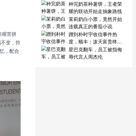
种完奶茶种薯饼，王者荣
耀的联动开始走抽象路线
茉莉奶白小票，竟然开始
连载真正的番茄小说
些艰苦拼
蹭到朴时宇收信事件热
度，顺丰：泼天富贵终于
偶不变，符
轮到我了
星巴克翻车，员工被指侮
记忆，配合
辱代言人周杰伦