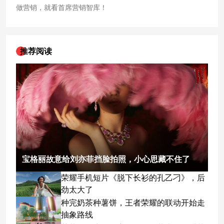
做营销，就看首席营销智库！
推荐阅读
宝格丽故意给刘亦菲挡脸拍照，小心思藏不住了
荣耀手机短片《脱下长衫的孔乙刁》，后
劲太大了
种完奶茶种薯饼，王者荣耀的联动开始走
抽象路线