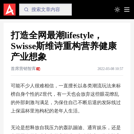
Toggle t
打造全网最潮lifestyle，
Swisse斯维诗重构营养健康
产业想象
首席营销智库
2022-03-08 10:57
可能不少人很难相信，一直擅长以各类潮流玩法来标
榜自身个性的Z世代，有一天也会放弃这些眼花缭乱
的外部刺激与满足，为保住自己不断后退的发际线过
上保温杯里泡枸杞的老年人生活。
无论是想释放自我压力的轰趴蹦迪、通宵娱乐，还是