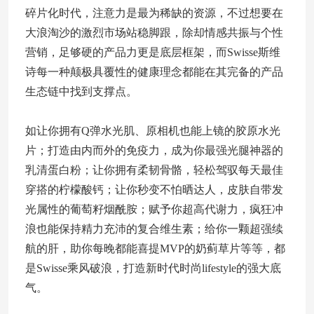
碎片化时代，注意力是最为稀缺的资源，不过想要在
大浪淘沙的激烈市场站稳脚跟，除却情感共振与个性
营销，足够硬的产品力更是底层框架，而Swisse斯维
诗每一种颠极具覆性的健康理念都能在其完备的产品
生态链中找到支撑点。
如让你拥有Q弹水光肌、原相机也能上镜的胶原水光
片；打造由内而外的免疫力，成为你最强光腿神器的
乳清蛋白粉；让你拥有柔韧骨骼，轻松驾驭每天最佳
穿搭的柠檬酸钙；让你秒变不怕晒达人，皮肤自带发
光属性的葡萄籽烟酰胺；赋予你超高代谢力，疯狂冲
浪也能保持精力充沛的复合维生素；给你一颗超强续
航的肝，助你每晚都能喜提MVP的奶蓟草片等等，都
是Swisse乘风破浪，打造新时代时尚lifestyle的强大底
气。