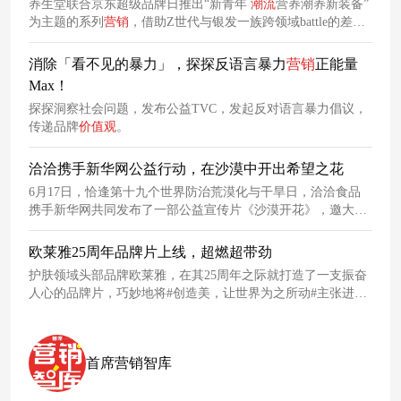
养生堂联合京东超级品牌日推出“新青年
潮流
营养潮养新装备”
为主题的系列
营销
，借助Z世代与银发一族跨领域battle的差异
化碰撞声量，巧妙地联通了两大人群，玩出了一场
潮流
与
健康
并举的超级养生局。
消除「看不见的暴力」，探探反语言暴力
营销
正能量
Max！
探探洞察社会问题，发布公益TVC，发起反对语言暴力倡议，
传递品牌
价值观
。
洽洽携手新华网公益行动，在沙漠中开出希望之花
6月17日，恰逢第十九个世界防治荒漠化与干旱日，洽洽食品
携手新华网共同发布了一部公益宣传片《沙漠开花》，邀大家
共赏沙漠中的希望之花。
欧莱雅25周年品牌片上线，超燃超带劲
护肤领域头部品牌欧莱雅，在其25周年之际就打造了一支振奋
人心的品牌片，巧妙地将#创造美，让世界为之所动#主张进行
了一次具象化诠释。
首席营销智库