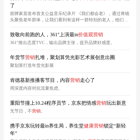
了
箭牌家居发布首支公益音乐纪录片 《我们都会老》，通过将镜
头聚焦老年群体，让我们看到有这样一群特别的老人，他们是
披着年迈躯壳的音乐“少年”，他们用年轻时的热爱，释放着跨
越年龄的精彩。
致敬向前跑的人，361°上演最in
价值观
营销
361°推出态度TVC，输出品牌主张，提升品牌好感度。
年货节
营销
扎堆，聚划算凭光影艺术展创意出圈
聚划算打造年货光影展
肯德基新推播客节目，内容
营销
走心了
用深度内容对抗流量焦虑。
重阳节撞上10.24程序员节，京东把情感
营销
玩出新意
无节日，不
营销
。
携手京东玩转最in养生局，养生堂
健康
营销
锁定“新轻
年”