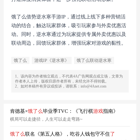
饿了么借势逆水寒手游IP，通过线上线下多种营销活
动的结合，触达玩家群体，吸引玩家参与外卖优惠活
动。同时，逆水寒通过为玩家提供专属外卖优惠以及
联动周边，回馈玩家群体，增强玩家对游戏的黏性。
饿了么
游戏IP《逆水寒》
饿了么联动逆水寒
1、该内容为作者独立观点，不代表4A广告网观点或立场，文章为
作者本人上传，版权归原作者所有，未经允许不得转载。
2、如对本稿件有异议或投诉，请联系：info@4Anet.com
肯德基×
饿
了
么
毕业季TVC：《飞行棋
游戏
指南》
棋局可以走捷径，人生可以走走弯路~
饿
了
么
联名《第五人格》，吃谷人钱包守不住
了