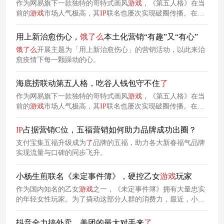
作为网易旗下一款独特的哥特式画风
游戏
，《第五人格》在当
前的
游戏
市场人气极高，其
IP
联名也屡次实现破圈传播。在该
IP
商业价值的吸引下，
饿
了
么
也与《第五人格》发起
了
新春联
名合作，意图为消费者带来全新的消费体验。
用上新治愈伤心，
饿
了
么
本土化营销“有趣”又“有心”
饿
了
么
开展主题为「用上新治愈伤心」的营销活动，以此来治
愈疫情下每一颗躁动的心。
海底捞联动第五人格，吃谷人钱包守不住
了
作为网易旗下一款独特的哥特式画风
游戏
，《第五人格》在当
前的
游戏
市场人气极高，其
IP
联名也屡次实现破圈传播。在该
IP
商业价值的吸引下，
饿
了
么
也与《第五人格》发起
了
新春联
名合作，意图为消费者带来全新的消费体验。
IP
占据营销C位，五福营销如何助力品牌成功出圈？
支付宝集五福升级成为
了
品牌的五福，助力各大新春福气品牌
实现流量与口碑的同步飞升。
小杨生煎联名《未定事件簿》，硬控乙女
游戏
玩家
作为国内知名的乙女
游戏
之一，《未定事件簿》拥有大量忠实
的年轻女性玩家。为了撬动这部分人群的消费力，最近，小杨
生煎与《未定事件簿》携手开启联名合作，既以年轻化营销打
破品牌固有认知，又成功借头部
IP
的流量效应快速拓宽女性消
抖音全力搞外卖，美团的最大对手来
了