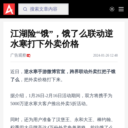
Toggle t
江湖险“饿”，饿了么联动逆
水寒打下外卖价格
广告观察
2024-01-26 12:48
近日，
逆水寒手游微博官宣，跨界联动外卖扛把子饿
了么
，把外卖价格打下来。
据介绍，1月26日-2月16日活动期间，双方将携手为
5000万逆水寒大客户推出外卖5折活动。
同时，还为用户准备了汉堡王、永和大王、棒约翰、
柠季四大品牌高达4万份外卖免单资格，前往饿了么