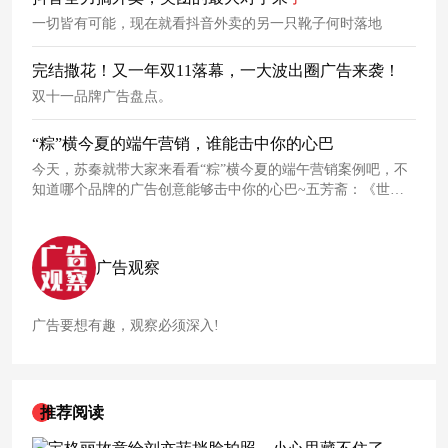
费群体。
一切皆有可能，现在就看抖音外卖的另一只靴子何时落地
完结撒花！又一年双11落幕，一大波出圈广告来袭！
双十一品牌广告盘点。
“粽”横今夏的端午营销，谁能击中你的心巴
今天，苏秦就带大家来看看“粽”横今夏的端午营销案例吧，不
知道哪个品牌的广告创意能够击中你的心巴~五芳斋：《世界
模型》全新巨制法国文艺片从糯文化到锥宇宙，从复古到科
幻，五芳斋在拍电影上从来没让观众失望过，网友们也都调
侃：“这是一家被做粽子耽误
了
的电影公司。”并借助这次的端
广告观察
午螺蛳粉味粽香礼盒，预祝广大学子旗开得胜、高“粽”状元。
广告要想有趣，观察必须深入!
推荐阅读