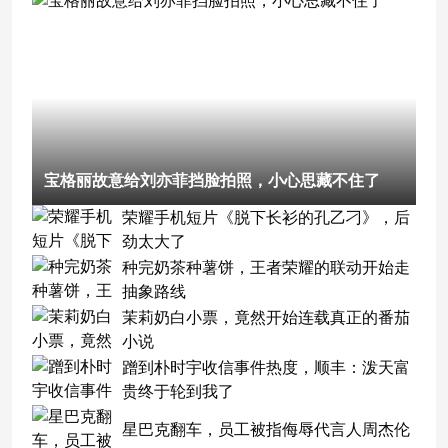
宝格丽故意给刘亦菲挡脸拍照，小心思藏不住了
荣耀手机短片《脱下长衫的孔乙刁》，后
劲太大了
种完奶茶种薯饼，王者荣耀的联动开始走
抽象路线
茉莉奶白小票，竟然开始连载真正的番茄
小说
蹭到朴时宇收信事件热度，顺丰：泼天富
贵终于轮到我了
星巴克翻车，员工被指侮辱代言人周杰伦