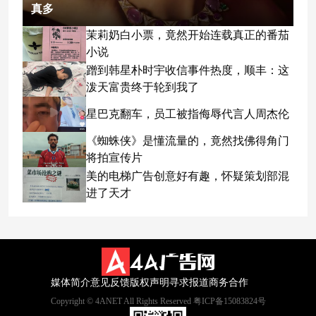
真多
茉莉奶白小票，竟然开始连载真正的番茄
小说
蹭到韩星朴时宇收信事件热度，顺丰：这
泼天富贵终于轮到我了
星巴克翻车，员工被指侮辱代言人周杰伦
《蜘蛛侠》是懂流量的，竟然找佛得角门
将拍宣传片
美的电梯广告创意好有趣，怀疑策划部混
进了天才
媒体简介
意见反馈
版权声明
寻求报道
商务合作
Copyright © 4ANET All Rights Reserved 粤ICP备15083824号