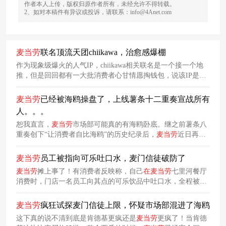
作者本人上传，版权归原作者所有，未经允许不得转载。
2、如对本稿件有异议或投诉，请联系：info@4Anet.com
麦当劳
联名顶流天团chiikawa，治愈感爆棚
作为现象级爆火的人气IP，chiikawa相关联名是一个接一个地
推，但是回回都有一大批消费者心甘情愿掏钱包，说该IP是二
次元顶流也不为过。捕捉到这一超级IP的商业价值后，
麦当劳
强势出手，与chiikawa发起了限时联动。
麦当劳
已经被海鸥操盘了，上线薯条十二重奏宣战所有
人。。。
恕我直言，
麦当劳
市场部可能真的有海鸥卧底。继之前薯条八
重奏创下“让消费者自比海鸥”的历史纪录后，
麦当劳
近日再次
突破人类认知边界，正式推出薯条十二重奏。图源：小红书网
友还有网友直接用ai帮
麦当劳
做出了下一步营销方案，薯条120
麦当劳
员工被指向可乐吐口水，麦门信徒破防了
重奏，彻底疯狂啊家人们。
麦当劳
摊上事了！有消费者反映称，自己
在
麦当劳
七里河餐厅
消费时，门店一名员工向其点的可乐饮品中吐口水，全程被店
内监控记录，事件仍
在
处理中。虽然目前调查结果没出来，但
看完监控视频的网友们已经绷不住了。
麦当劳
疯狂试探麦门信徒上限，怀疑市场部混进了海鸥
这下真的说不清到底是肯德基更疯还是
麦当劳
更疯了！当肯德