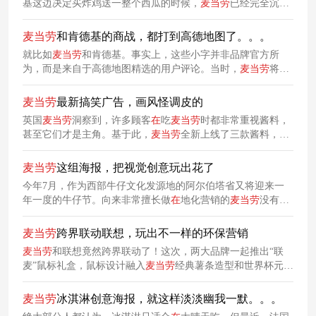
基这边决定买炸鸡送一整个西瓜的时候，
麦当劳
已经完全沉浸
在
自己的艺术里，从薯条二重奏到四重奏
再
到八重奏，一直不
断加码，最近甚至还推出了薯条十二重奏。。。
麦当劳
和肯德基的商战，都打到高德地图了。。。
就比如
麦当劳
和肯德基。事实上，这些小字并非品牌官方所
为，而是来自于高德地图精选的用户评论。当时，
麦当劳
将一
直以来现场手工裹粉的麦辣鸡翅，改为预制半成品统一复炸。
从此，网友们记住了这对欢喜冤家，肯德基和
麦当劳
的世纪商
麦当劳
最新搞笑广告，画风怪调皮的
战也成为了业内的一段“美谈”。
英国
麦当劳
洞察到，许多顾客
在
吃
麦当劳
时都非常重视酱料，
甚至它们才是主角。基于此，
麦当劳
全新上线了三款酱料，并
制作了一支幽默搞笑的短片，诙谐彰显酱料的地位。
麦当劳
这组海报，把视觉创意玩出花了
今年7月，作为西部牛仔文化发源地的阿尔伯塔省又将迎来一
年一度的牛仔节。向来非常擅长做
在
地化营销的
麦当劳
没有错
过这波机会，上线了一组全新创意海报，力图将其品牌融入到
节日氛围中。
麦当劳
跨界联动联想，玩出不一样的环保营销
麦当劳
和联想竟然跨界联动了！这次，两大品牌一起推出“联
麦”鼠标礼盒，鼠标设计融入
麦当劳
经典薯条造型和世界杯元
素，搭配绿色球场鼠标垫，兼具实用性和环保意义，玩出不一
样的环保营销。
麦当劳
冰淇淋创意海报，就这样淡淡幽我一默。。。