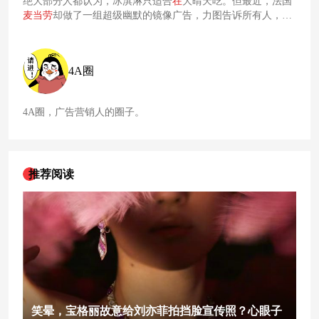
绝大部分人都认为，冰淇淋只适合
在
大晴天吃。但最近，法国
麦当劳
却做了一组超级幽默的镜像广告，力图告诉所有人，任
何场景下都适合吃
麦当劳
冰淇淋。
4A圈
4A圈，广告营销人的圈子。
推荐阅读
笑晕，宝格丽故意给刘亦菲拍挡脸宣传照？心眼子