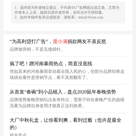
1、该内容为作者独立观点，不代表4A广告网观点或立场，文章为
作者本人上传，版权归原作者所有，未经允许不得转载。
2、如对本稿件有异议或投诉，请联系：info@4Anet.com
“为高利贷打广告”，
度
小
满
捐款网友不喜反怒
品牌做营销，不是见缝插针。
疯了吧！蹭河南暴雨热点，简直没底线
突如其来的河南暴雨牵动着全国人民的心，但部分品牌却将这
场填在看作是营销节点，果不其然翻车了。
从首发“春碗”到小品植入，盘点2020鼠年春晚借势
品牌借势春晚营销玩法各有特点，需善于转化春晚产生的超级
流量为品牌自身使用才能真正达到效果。
大厂中秋礼盒，让你看到爽，看到过瘾（也许是最全
的）
超全盘点