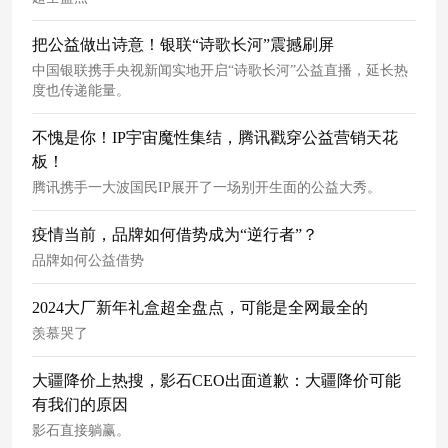
把公益做出诗意！银联“诗歌长河”震撼刷屏
中国银联携手央视新闻实地开启“诗歌长河”公益直播，延长热
度也传递能量。
不愧是你！IP宇宙魔性集结，腾讯戳穿公益营销天花
板！
腾讯携手一大波国民IP展开了一场别开生面的公益大秀。
疫情当前，品牌如何借势成为“逆行者”？
品牌如何公益借势
2024大厂新年礼盒超全盘点，可能是全网最全的
羡慕哭了
大疆降价上热搜，影石CEO出面道歉：大疆降价可能
有我们的原因
影石直接躺赢。