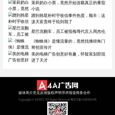
茉莉奶白小票，竟然开始连载真正的番茄
小说
蹭到韩星朴时宇收信事件热度，顺丰：这
泼天富贵终于轮到我了
星巴克翻车，员工被指侮辱代言人周杰伦
《蜘蛛侠》是懂流量的，竟然找佛得角门
将拍宣传片
美的电梯广告创意好有趣，怀疑策划部混
进了天才
媒体简介
意见反馈
版权声明
寻求报道
商务合作
Copyright © 4ANET All Rights Reserved 粤ICP备15083824号