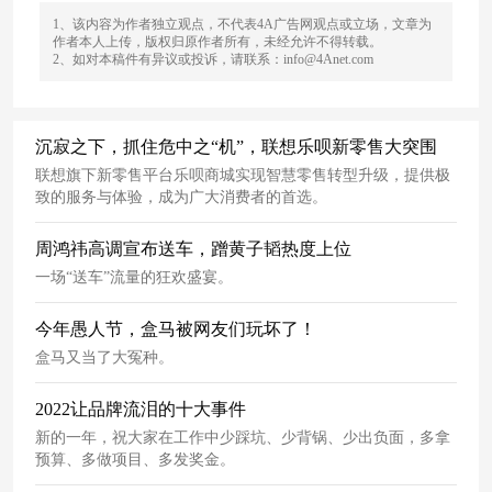
1、该内容为作者独立观点，不代表4A广告网观点或立场，文章为
作者本人上传，版权归原作者所有，未经允许不得转载。
2、如对本稿件有异议或投诉，请联系：info@4Anet.com
沉寂之下，抓住危中之“机”，联想乐呗新零售大突围
联想旗下新零售平台乐呗商城实现智慧零售转型升级，提供极
致的服务与体验，成为广大消费者的首选。
周鸿祎高调宣布送车，蹭黄子韬热度上位
一场“送车”流量的狂欢盛宴。
今年愚人节，盒马被网友们玩坏了！
盒马又当了大冤种。
2022让品牌流泪的十大事件
新的一年，祝大家在工作中少踩坑、少背锅、少出负面，多拿
预算、多做项目、多发奖金。