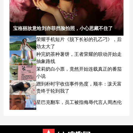
宝格丽故意给刘亦菲挡脸拍照，小心思藏不住了
荣耀手机短片《脱下长衫的孔乙刁》，后
劲太大了
种完奶茶种薯饼，王者荣耀的联动开始走
抽象路线
茉莉奶白小票，竟然开始连载真正的番茄
小说
蹭到朴时宇收信事件热度，顺丰：泼天富
贵终于轮到我了
星巴克翻车，员工被指侮辱代言人周杰伦