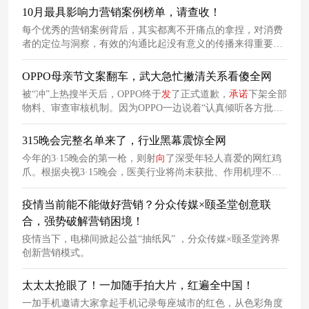
10月最具影响力营销案例榜单，请查收！
每个优秀的营销案例背后，其实都离不开痛点的拿捏，对消费
者的定位与洞察，有效的沟通比起没有意义的传播来得重要。
下面就让我们来盘点一下10月份，品牌为了与消费者沟通都做
了什么。
OPPO母亲节文案翻车，武大急忙撇清关系看傻全网
被“冲”上热搜半天后，OPPO终于
发
了正式道歉，
承诺
下架全部
物料、审查审核机制。因为OPPO一边说着“认真倾听各方批
评”，一边在评论区开启了精选功能，把负面声音全屏蔽了。有
网友扒出OPPO这次文案策划团队的负责人毕业于武汉大学文
315晚会完整名单来了，行业黑幕震惊全网
学院，舆论从品牌翻车烧到了学校身上。
今年的3·15晚会的第一枪，则射
向
了深受年轻人喜爱的网红鸡
爪。根据央视3·15晚会，医美行业将尚未获批、作用机理不明
的“外泌体”包装成万能神药，声称“不仅能美容抗衰，还能治疗
癫痫、关节炎、糖尿病等多种疾病”，价格十分昂贵。
疫情当前能不能做好营销？分众传媒×颐圣堂创意联
合，强势破解营销困境！
疫情当下，电梯间掀起公益“抽纸风” ，分众传媒×颐圣堂跨界
创新营销模式。
太太太抢眼了！一加随手拍大片，红遍全中国！
一加手机邀请大家拿起手机记录每座城市的红色，从色彩角度