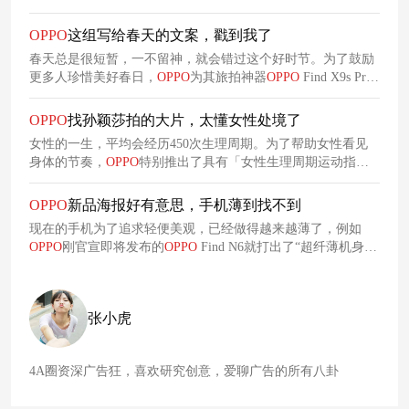
背景下，
OPPO
呈现了一组反AI广告，鼓励所有人拿起
OPPO
Find X9 Ultra，手动记录生活中的闪光时刻。
OPPO
这组写给春天的文案，戳到我了
春天总是很短暂，一不留神，就会错过这个好时节。为了鼓励
更多人珍惜美好春日，
OPPO
为其旅拍神器
OPPO
Find X9s Pro
投放了一组大屏广告，祝愿每个忙碌的打工人都有机会好好感
受春天。
OPPO
找孙颖莎拍的大片，太懂女性处境了
女性的一生，平均会经历450次生理周期。为了帮助女性看见
身体的节奏，
OPPO
特别推出了具有「女性生理周期运动指
导」功能的
OPPO
Watch X3 Mini，并携手孙颖莎共同呈现了一
支广告大片，力图与女性达成精神共鸣。
OPPO
新品海报好有意思，手机薄到找不到
现在的手机为了追求轻便美观，已经做得越来越薄了，例如
OPPO
刚官宣即将发布的
OPPO
Find N6就打出了“超纤薄机身，
薄到找不到”的卖点。有趣的是，为了突出产品足够薄，这次
OPPO
又双叒开脑洞做了一组创意海报，跟网友玩起了“找不
同”。
张小虎
4A圈资深广告狂，喜欢研究创意，爱聊广告的所有八卦