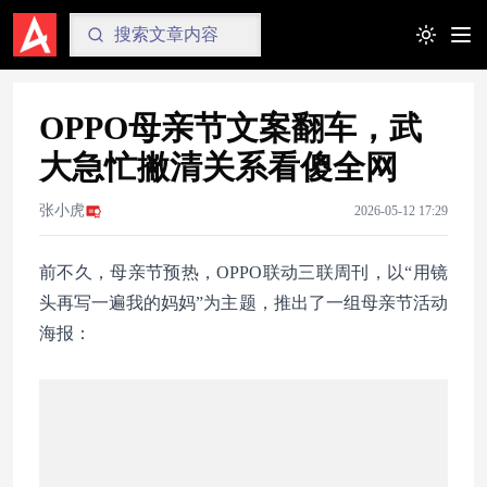
Toggle t
OPPO母亲节文案翻车，武
大急忙撇清关系看傻全网
张小虎
2026-05-12 17:29
前不久，母亲节预热，OPPO联动三联周刊，以“用镜
头再写一遍我的妈妈”为主题，推出了一组母亲节活动
海报：