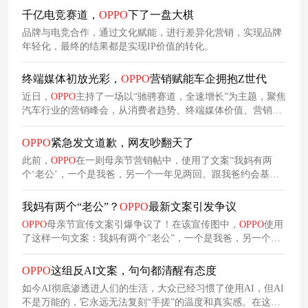
千亿电竞赛道，
OPPO
下了一盘大棋
品牌与电竞合作，通过文化赋能，进行差异化营销，实现品牌
年轻化，最终的结果都是实现IP价值的转化。
终端媒体初放光彩，
OPPO
营销赋能车企拥抱Z世代
近日，
OPPO
主持了一场以“驰骋赛道，全速增长”为主题，聚焦
汽车行业的营销峰会，从消费者趋势、终端媒体价值、营销方
法等板块，详细解析汽车行业未来在终端媒体上的营销理念及
趋势。
OPPO
紧急发文道歉，网友吵翻天了
此前，
OPPO
在一则母亲节营销帖中，使用了文案“我妈有两
个‘老公’，一个是我爸，另一个一年见两回。跟我爸约会基本
不打扮，见另一个，她恨不得穿婚纱”，并配图一个女性在演艺
场馆前举起灯牌的照片。该文案被不少网友指责价值观有问
我妈有两个“老公”？
OPPO
最新文案引发争议
题。昨日下午，
OPPO
紧急发文道歉了！
OPPO
母亲节宣传文案引爆争议了！在该宣传图中，
OPPO
使用
了这样一句文案：我妈有两个"老公”，一个是我爸，另一个一
年见两回，跟我爸约会基本不打扮，见另一个，她恨不得穿婚
纱。同时，该文案的配图是一个女性在演艺场馆前举起灯牌的
OPPO
这组反AI文案，句句都清醒有态度
照片。
如今AI彻底渗透进人们的生活，大众已经习惯了使用AI，但AI
不是万能的，它永远无法复刻“手搓”的温度和真实感。在这个