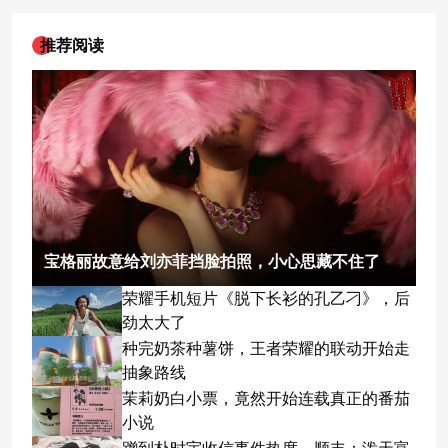
推荐阅读
宝格丽故意给刘亦菲挡脸拍照，小心思藏不住了
荣耀手机短片《脱下长衫的孔乙刁》，后
劲太大了
种完奶茶种薯饼，王者荣耀的联动开始走
抽象路线
茉莉奶白小票，竟然开始连载真正的番茄
小说