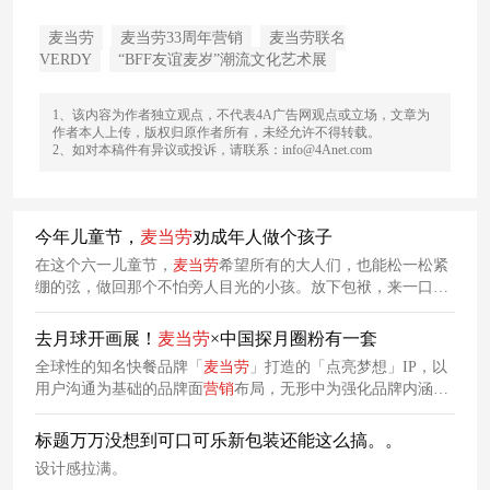
麦当劳
麦当劳33周年营销
麦当劳联名
VERDY
“BFF友谊麦岁”潮流文化艺术展
1、该内容为作者独立观点，不代表4A广告网观点或立场，文章为
作者本人上传，版权归原作者所有，未经允许不得转载。
2、如对本稿件有异议或投诉，请联系：info@4Anet.com
今年儿童节，
麦当劳
劝成年人做个孩子
在这个六一儿童节，
麦当劳
希望所有的大人们，也能松一松紧
绷的弦，做回那个不怕旁人目光的小孩。放下包袱，来一口记
忆中的麦乐鸡，享受纯粹美食的快乐，重拾童年的感受。不仅
为了找到那份纯粹的快乐，更是为了找回我们每个自己。
去月球开画展！
麦当劳
×中国探月圈粉有一套
全球性的知名快餐品牌「
麦当劳
」打造的「点亮梦想」IP，以
用户沟通为基础的品牌面
营销
布局，无形中为强化品牌内涵价
值提供了隐性助推力。
标题万万没想到可口可乐新包装还能这么搞。。
设计感拉满。