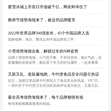
蜜雪冰城上市首日市值破千亿，网友蚌埠住了
教师节借势海报来了，被这些品牌暖哭
2022年世界品牌500强发布，45个中国品牌入选
国家电网、海尔、腾讯位列中国品牌前三甲。
小雪借势海报合集，解锁过冬的N种姿势
品牌小雪借势海报，小巧思不断。不管诗意的，烟火气的，还
是慵懒的迎接姿势，都还原了冬天的好玩属性，一起来看看品
牌们都玩出了哪些花样吧~
又脏又乱、老鼠遍地跑，牛约堡食品安全问题引热议
近日，连锁汉堡品牌牛约堡陷入了食品安全的风波。9月7日，
一系列关于牛约堡卫生状况的负面评论成为焦点，又脏又乱、
老鼠遍地跑再次加剧大众对食品安全问题的担忧。
最全高考借势海报来了，每个品牌都很有戏
每张海报都藏着最美的祝福。