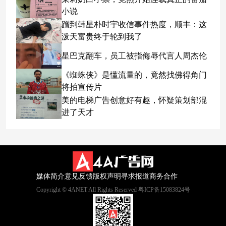
小说
蹭到韩星朴时宇收信事件热度，顺丰：这
泼天富贵终于轮到我了
星巴克翻车，员工被指侮辱代言人周杰伦
《蜘蛛侠》是懂流量的，竟然找佛得角门
将拍宣传片
美的电梯广告创意好有趣，怀疑策划部混
进了天才
媒体简介
意见反馈
版权声明
寻求报道
商务合作
Copyright © 4ANET All Rights Reserved 粤ICP备15083824号