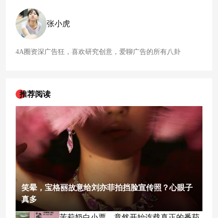
张小虎
4A圈资深广告狂，喜欢研究创意，爱聊广告的所有八卦
推荐阅读
笑晕，宝格丽故意给刘亦菲拍挡脸宣传照？心眼子
真多
茉莉奶白小票，竟然开始连载真正的番茄