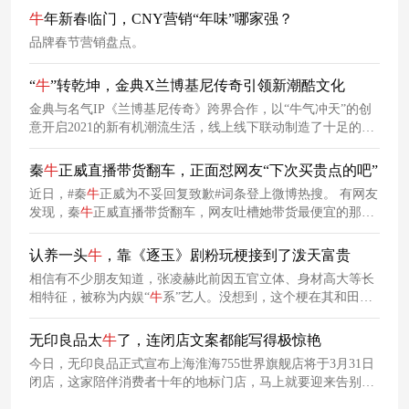
限，根治App中会出现的摇一摇广告。
牛
年新春临门，CNY营销“年味”哪家强？
品牌春节营销盘点。
“
牛
”转乾坤，金典X兰博基尼传奇引领新潮酷文化
金典与名气IP《兰博基尼传奇》跨界合作，以“牛气冲天”的创
意开启2021的新有机潮流生活，线上线下联动制造了十足的潮
酷氛围。
秦
牛
正威直播带货翻车，正面怼网友“下次买贵点的吧”
近日，#秦
牛
正威为不妥回复致歉#词条登上微博热搜。 有网友
发现，秦
牛
正威直播带货翻车，网友吐槽她带货最便宜的那款
墨镜不遮光。对此，秦
牛
正威直接正面怼网友说：“下次买贵点
的吧”。
认养一头
牛
，靠《逐玉》剧粉玩梗接到了泼天富贵
相信有不少朋友知道，张凌赫此前因五官立体、身材高大等长
相特征，被称为内娱“
牛
系”艺人。没想到，这个梗在其和田曦
薇共同主演的新剧《逐玉》中，简直快被玩出花了！更好笑的
是，竟然连奶品牌认养一头
牛
也因此接到泼天富贵！
无印良品太
牛
了，连闭店文案都能写得极惊艳
今日，无印良品正式宣布上海淮海755世界旗舰店将于3月31日
闭店，这家陪伴消费者十年的地标门店，马上就要迎来告别时
刻了。与此同时，无印良品在门店以及大楼外墙上挂出了告别