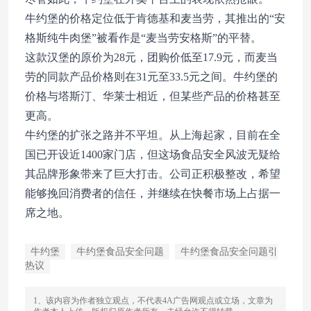
牛约堡的价格定位低于肯德基和麦当劳，其推出的“安
格斯纯牛肉堡”被看作是“麦当劳安格斯”的平替。
这款汉堡的原价为28元，团购价低至17.9元，而麦当
劳的同款产品价格则在31元至33.5元之间。牛约堡的
价格与塔斯汀、华莱士相近，但某些产品的价格甚至
更高。
牛约堡的扩张之路并不平坦。从上海起家，目前在全
国已开设近1400家门店，但这场食品安全风波无疑给
其品牌形象带来了巨大打击。公司正积极整改，希望
能够挽回消费者的信任，并继续在快餐市场上占据一
席之地。
牛约堡
牛约堡食品安全问题
牛约堡食品安全问题引
热议
1、该内容为作者独立观点，不代表4A广告网观点或立场，文章为