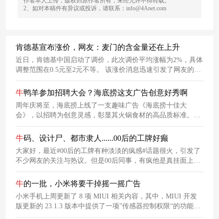
作者本人上传，版权归原作者所有，未经允许不得转载。
2、如对本稿件有异议或投诉，请联系：info@4Anet.com
肯德基宣布涨价，网友：麦门的含金量还在上升
近日，肯德基中国启动了调价，此次调价平均涨幅为2%，具体
调整范围在0.5元至2元不等。 该涨价消息迅速引发了网友的广
泛关注和讨论，并登上了微博热搜榜单，不少网友都表示以后
将会抛弃肯德基，转而选择其他汉堡品牌。
牛
鸭羊参加招聘大会？海底捞这支广告创意好秀啊
周年庆将至，海底捞上线了一支趣味广告《海底捞十佳大
会》，以招聘为创意灵感，彰显其火锅食材的高品质标准。短
片通过一系列趣味且生动的面试情节来展示不同食材的特点和
优势，使产品的品质特点在有趣的故事中得以清晰呈现。
牛
码、设计尸、都市隶人......00后的工牌好癫
大家好，最近#00后的工牌有种淡淡的疯感#话题很火，引发了
不少网友的关注与热议。但是00后同事，有疯他是真挂面上！
图源：腾讯会议官方小红书4、苟不理没有困难的会议，只有
勇敢的狗狗......啊不好意思，看错了，是“全是困难的会议，没
牛
的一批，小米将要干掉摇一摇广告
有勇敢的狗狗”。梅初熙不想没出息，想喝一口纯牛奶，却发现
小米手机上周更新了 8 项 MIUI 相关内容，其中，MIUI 开发
自己变成了纯牛马......哈哈哈，真的好离谱！
版更新的 23.1.3 版本中提供了一项”传感器控制权限“的功能。
这个功能，可以直接关掉某些App的加速度传感器信息获取权