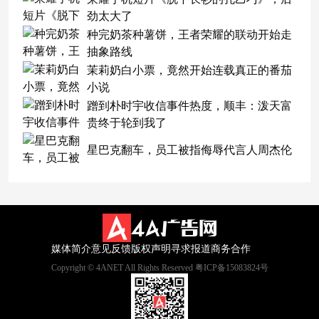
劲太大了
种完奶茶种薯饼，王者荣耀的联动开始走
抽象路线
茉莉奶白小票，竟然开始连载真正的番茄
小说
蹭到朴时宇收信事件热度，顺丰：泼天富
贵终于轮到我了
星巴克翻车，员工被指侮辱代言人周杰伦
媒体简介
意见反馈
版权声明
寻求报道
商务合作
Copyright © 4ANET All Rights Reserved 粤ICP备15083824号