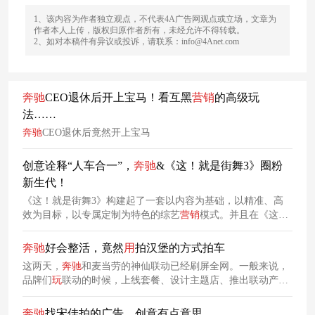
1、该内容为作者独立观点，不代表4A广告网观点或立场，文章为
作者本人上传，版权归原作者所有，未经允许不得转载。
2、如对本稿件有异议或投诉，请联系：info@4Anet.com
奔驰
CEO退休后开上宝马！看互黑
营销
的高级玩
法……
奔驰
CEO退休后竟然开上宝马
创意诠释“人车合一”，
奔驰
&《这！就是街舞3》圈粉
新生代！
《这！就是街舞3》构建起了一套以内容为基础，以精准、高
效为目标，以专属定制为特色的综艺
营销
模式。并且在《这！
就是街舞3》携手豪车品牌
奔驰
打造的综艺
营销
案例中，得到
了完美验证。
奔驰
好会整活，竟然
用
拍汉堡的方式拍车
这两天，
奔驰
和麦当劳的神仙联动已经刷屏全网。一般来说，
品牌们
玩
联动的时候，上线套餐、设计主题店、推出联动产
品，已经就走
完
了联名全套流程了。没想到，
奔驰
这次还额外
整活，竟然学着麦当劳
用
拍汉堡的方式，拍了全新
奔驰
纯电
奔驰
找宋佳拍的广告，创意有点意思