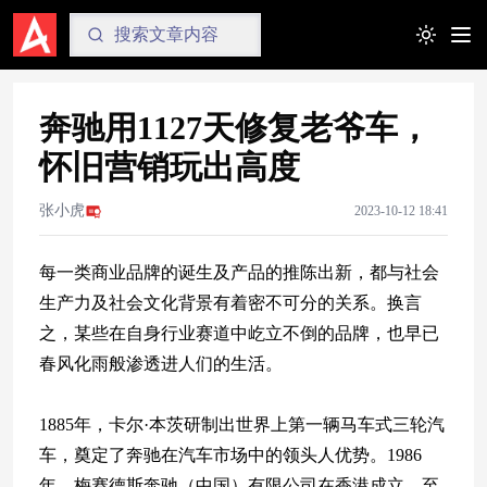
Toggle t
奔驰用1127天修复老爷车，
怀旧营销玩出高度
张小虎
2023-10-12 18:41
每一类商业品牌的诞生及产品的推陈出新，都与社会
生产力及社会文化背景有着密不可分的关系。换言
之，某些在自身行业赛道中屹立不倒的品牌，也早已
春风化雨般渗透进人们的生活。
1885年，卡尔·本茨研制出世界上第一辆马车式三轮汽
车，奠定了奔驰在汽车市场中的领头人优势。1986
年，梅赛德斯奔驰（中国）有限公司在香港成立，至