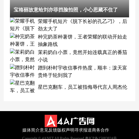
宝格丽故意给刘亦菲挡脸拍照，小心思藏不住了
荣耀手机短片《脱下长衫的孔乙刁》，后
劲太大了
种完奶茶种薯饼，王者荣耀的联动开始走
抽象路线
茉莉奶白小票，竟然开始连载真正的番茄
小说
蹭到朴时宇收信事件热度，顺丰：泼天富
贵终于轮到我了
星巴克翻车，员工被指侮辱代言人周杰伦
媒体简介
意见反馈
版权声明
寻求报道
商务合作
Copyright © 4ANET All Rights Reserved 粤ICP备15083824号