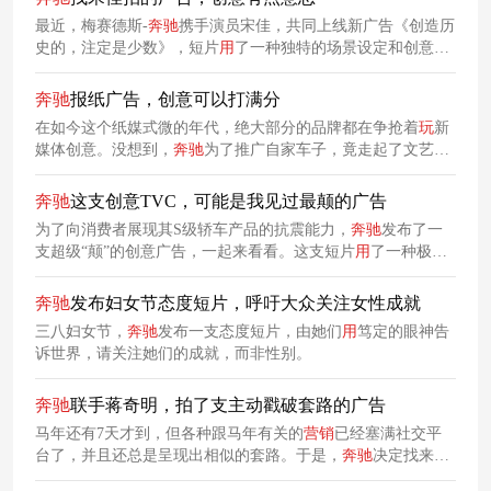
CLA！
最近，梅赛德斯-
奔驰
携手演员宋佳，共同上线新广告《创造历
史的，注定是少数》，短片
用
了一种独特的场景设定和创意叙
事方式。它以“S级时刻管理局”为背景，将
奔驰
S级轿车的发展
历程融入其中，诙谐彰显了其产品的S级质量。
奔驰
报纸广告，创意可以打满分
在如今这个纸媒式微的年代，绝大部分的品牌都在争抢着
玩
新
媒体创意。没想到，
奔驰
为了推广自家车子，竟走起了文艺复
兴路线，
用
一则报纸广告，极具创意地传递了“梦想从未遥远，
它就在你手中，抓住即可”的品牌理念。
奔驰
这支创意TVC，可能是我见过最颠的广告
为了向消费者展现其S级轿车产品的抗震能力，
奔驰
发布了一
支超级“颠”的创意广告，一起来看看。这支短片
用
了一种极具
创意的对比方式，通过孩子们在校车上热衷
玩
“颠簸游戏”与在
奔驰
轿车上无法玩游戏的对比，幽默地展示了
奔驰
S级轿车的
奔驰
发布妇女节态度短片，呼吁大众关注女性成就
抗震能力。
三八妇女节，
奔驰
发布一支态度短片，由她们
用
笃定的眼神告
诉世界，请关注她们的成就，而非性别。
奔驰
联手蒋奇明，拍了支主动戳破套路的广告
马年还有7天才到，但各种跟马年有关的
营销
已经塞满社交平
台了，并且还总是呈现出相似的套路。于是，
奔驰
决定找来蒋
奇明，与他联合拍摄了一支主动戳破套路的广告，把年轻人“不