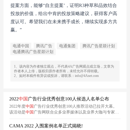
提案方面，能够“自主提案’，证明R3种草和品效结合
投放的价值，给出中肯的投放策略建议，获得客户高
度认可。希望我们在未来携手成长，继续实现多方共
赢。”
电通中国
腾讯广告
电通集团
腾讯广告星燚计划
电通腾讯广告星燚计划
1、该内容为作者独立观点，不代表4A广告网观点或立场，文章为
作者本人上传，版权归原作者所有，未经允许不得转载。
2、如对本稿件有异议或投诉，请联系：info@4Anet.com
2022
中国
广告行业优秀创意100人候选人名单公布
2022年度
中国
广告行业优秀创意100人推荐活动已拉开大幕。
该活动是
中国
广告网联合众多业界媒体以及业界大咖与专家，
共同发起年度
广告业
最佳创意人评选活动。本年度评选工作，
遴选出全国100位优秀创意领军人。
CAMA 2022 入围案例名单正式揭晓!