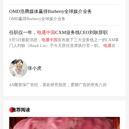
典上，
电通
集团
与
腾讯
广告
进行了会面并发布其战略合作伙伴
计划（Joint Business Partnership)。
OMD浩腾媒体赢得Burberry全球媒介业务
OMD赢得Burberry全球媒介业务
任职仅一年，
电通
中国
CXM业务线CEO刘耿辞职
9月5日最新消息，
电通
中国
宣布旗下三大业务线之一的CXM掌
门人刘耿（Hawk Liu）于今天辞任首席执行官一职。
电通
在
公
告
中表示，“自一年前加入
电通
以来，Hawk支持并领导了
电通
CXM服务线的整合、品牌建设和日常运营的多方面工作。我们
要感谢 Hawk为
电通
服务，并祝他在未来的事业中顺利。
张小虎
4A圈资深广告狂，喜欢研究创意，爱聊广告的所有八卦
推荐阅读