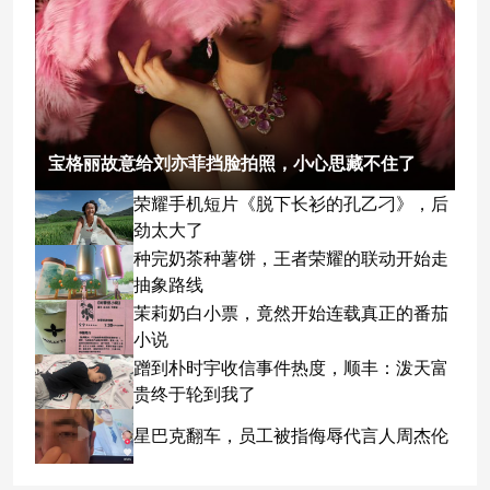
宝格丽故意给刘亦菲挡脸拍照，小心思藏不住了
荣耀手机短片《脱下长衫的孔乙刁》，后
劲太大了
种完奶茶种薯饼，王者荣耀的联动开始走
抽象路线
茉莉奶白小票，竟然开始连载真正的番茄
小说
蹭到朴时宇收信事件热度，顺丰：泼天富
贵终于轮到我了
星巴克翻车，员工被指侮辱代言人周杰伦