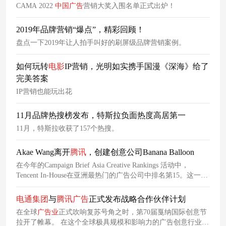
CAMA 2022
中国
广告
营销大奖入围名单正式出炉！
2019年品牌营销“爆点”，精彩回顾！
盘点一下2019年让人拍手叫好的刷屏级品牌营销案例。
如何玩转
电影
IP营销，光明如实携手国漫《深海》给了
完美答案
IP营销也能玩出花
11月品牌热搜榜发布，特斯拉负面热度高居第一
11月，特斯拉收获了157个热搜。
Akae Wang离开
腾讯
，创建创意公司Banana Balloon
在今年的Campaign Brief Asia Creative Rankings 活动中，
Tencent In-House在亚洲最热门的广告公司中排名第15。这一创
意表现的背后推手是2022年告别
腾讯
执行创意总监的 Akae
Wang，他已经走上了职业生涯的下一个阶段——创办了自己的
电通
集团
与
腾讯
广告
正式发布战略合作伙伴计划
创意公司，取名香蕉气球（Banana Balloon）。
在全球
广告业
正式吹响复苏号角之时，第70届戛纳国际创意节
拉开了帷幕。 在这个全球极具规模和影响力的广告创意行业盛