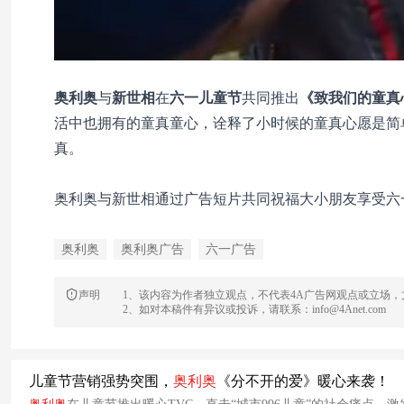
奥利奥
与
新世相
在
六一儿童节
共同推出
《致我们的童真
活中也拥有的童真童心，诠释了小时候的童真心愿是简
真。
奥利奥与新世相通过广告短片共同祝福大小朋友享受六
奥利奥
奥利奥广告
六一广告
声明
1、该内容为作者独立观点，不代表4A广告网观点或立场
2、如对本稿件有异议或投诉，请联系：info@4Anet.com
儿童节营销强势突围，
奥利
奥
《分不开的爱》暖心来袭！