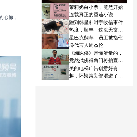
茉莉奶白小票，竟然开始
连载真正的番茄小说
的心愿，
蹭到韩星朴时宇收信事件
热度，顺丰：这泼天富贵
终于轮到我了
星巴克翻车，员工被指侮
辱代言人周杰伦
《蜘蛛侠》是懂流量的，
竟然找佛得角门将拍宣传
片
美的电梯广告创意好有
趣，怀疑策划部混进了天
才