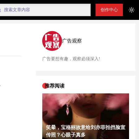
创作中心
Tog
广告观察
广告要想有趣，观察必须深入!
。
推荐阅读
笑晕，宝格丽故意给刘亦菲拍挡脸宣
传照？心眼子真多