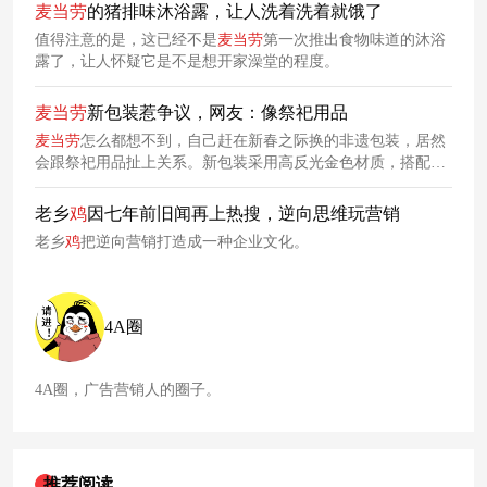
麦当劳
的猪排味沐浴露，让人洗着洗着就饿了
值得注意的是，这已经不是
麦当劳
第一次推出食物味道的沐浴
露了，让人怀疑它是不是想开家澡堂的程度。
麦当劳
新包装惹争议，网友：像祭祀用品
麦当劳
怎么都想不到，自己赶在新春之际换的非遗包装，居然
会跟祭祀用品扯上关系。新包装采用高反光金色材质，搭配传
统灯彩图案，在部分网友眼中竟与祭祀用的物品产生关联，直
言画风诡异。去年年末，
麦当劳
进行了新一轮价格调整，多款
老乡
鸡
因七年前旧闻再上热搜，逆向思维玩营销
产品价格均上涨，刺痛了不少消费者的钱包。
老乡
鸡
把逆向营销打造成一种企业文化。
4A圈
4A圈，广告营销人的圈子。
推荐阅读