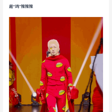
超“鸡”辣辣辣