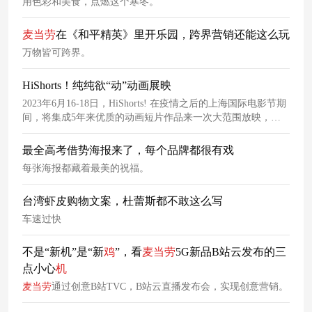
用色彩和美食，点燃这个寒冬。
麦当劳
在《和平精英》里开乐园，跨界营销还能这么玩
万物皆可跨界。
HiShorts！纯纯欲“动”动画展映
2023年6⽉16-18⽇，HiShorts! 在疫情之后的上海国际电影节期
间，将集成5年来优质的动画短⽚作品来⼀次⼤范围放映，把
蠢蠢欲动的脑洞呈献全上海蠢蠢欲动的年轻⼈，让我们沉浸在
动画导演妙⼿偶得的灵感中，感受他们的初⼼和创造⼒对这个
最全高考借势海报来了，每个品牌都很有戏
世界产⽣的巨⼤能量。
每张海报都藏着最美的祝福。
台湾虾皮购物文案，杜蕾斯都不敢这么写
车速过快
不是“新机”是“新
鸡
”，看
麦当劳
5G新品B站云发布的三
点小心
机
麦当劳
通过创意B站TVC，B站云直播发布会，实现创意营销。