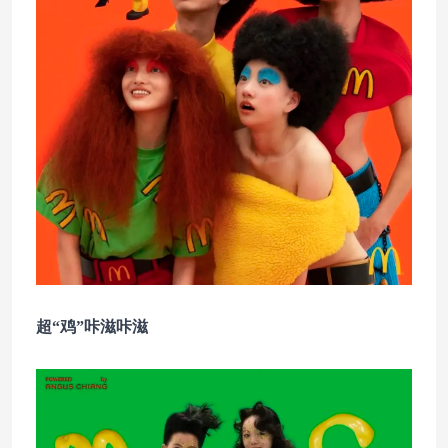
超“鸡”咔滋咔滋