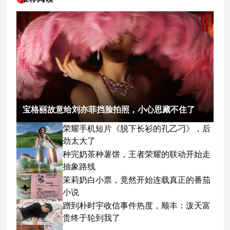
宝格丽故意给刘亦菲挡脸拍照，小心思藏不住了
荣耀手机短片《脱下长衫的孔乙刁》，后
劲太大了
种完奶茶种薯饼，王者荣耀的联动开始走
抽象路线
茉莉奶白小票，竟然开始连载真正的番茄
小说
蹭到朴时宇收信事件热度，顺丰：泼天富
贵终于轮到我了