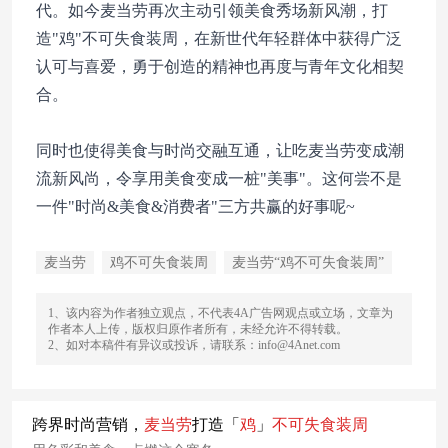
代。如今麦当劳再次主动引领美食秀场新风潮，打
造"鸡"不可失食装周，在新世代年轻群体中获得广泛
认可与喜爱，勇于创造的精神也再度与青年文化相契
合。
同时也使得美食与时尚交融互通，让吃麦当劳变成潮
流新风尚，令享用美食变成一桩"美事"。这何尝不是
一件"时尚&美食&消费者"三方共赢的好事呢~
麦当劳
鸡不可失食装周
麦当劳“鸡不可失食装周”
1、该内容为作者独立观点，不代表4A广告网观点或立场，文章为
作者本人上传，版权归原作者所有，未经允许不得转载。
2、如对本稿件有异议或投诉，请联系：info@4Anet.com
跨界时尚营销，
麦当劳
打造「
鸡
」
不可
失
食
装
周