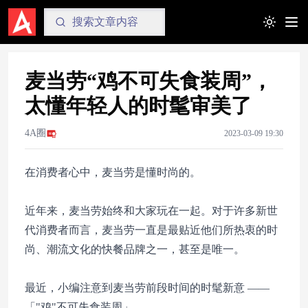
Toggle t
麦当劳“鸡不可失食装周”，
太懂年轻人的时髦审美了
4A圈
2023-03-09 19:30
在消费者心中，麦当劳是懂时尚的。
近年来，麦当劳始终和大家玩在一起。对于许多新世
代消费者而言，麦当劳一直是最贴近他们所热衷的时
尚、潮流文化的快餐品牌之一，甚至是唯一。
最近，小编注意到麦当劳前段时间的时髦新意 ——
「"鸡"不可失食装周」。