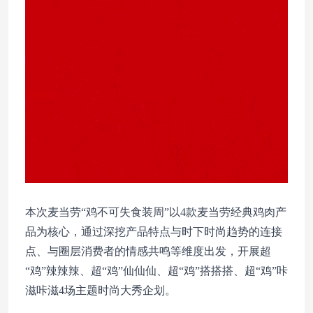
本次麦当劳“鸡不可失食装周”以4款麦当劳经典鸡肉产
品为核心，通过深挖产品特点与时下时尚趋势的连接
点、与圈层消费者的情感共鸣等维度出发，开展超
“鸡”辣辣辣、超“鸡”仙仙仙、超“鸡”搭搭搭、超“鸡”咔
滋咔滋4场主题时尚大秀企划。