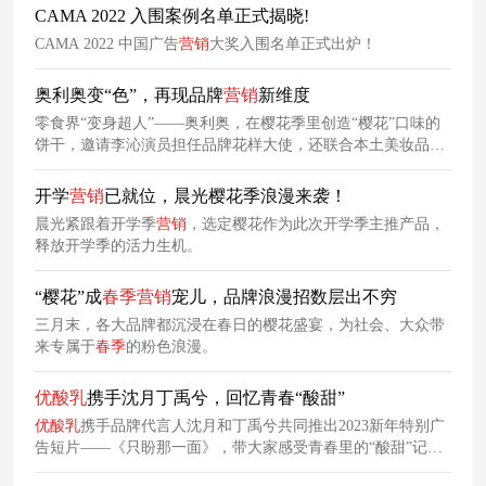
CAMA 2022 入围案例名单正式揭晓!
CAMA 2022 中国广告
营销
大奖入围名单正式出炉！
奥利奥变“色”，再现品牌
营销
新维度
零食界“变身超人”——奥利奥，在樱花季里创造“樱花”口味的
饼干，邀请李沁演员担任品牌花样大使，还联合本土美妆品牌
完美日记打造一款“饼干气垫”。为了这场“樱花
营销
”，奥利奥
从内格到外局做了多样化改变。
开学
营销
已就位，晨光樱花季浪漫来袭！
晨光紧跟着开学季
营销
，选定樱花作为此次开学季主推产品，
释放开学季的活力生机。
“樱花”成
春季
营销
宠儿，品牌浪漫招数层出不穷
三月末，各大品牌都沉浸在春日的樱花盛宴，为社会、大众带
来专属于
春季
的粉色浪漫。
优酸乳
携手沈月丁禹兮，回忆青春“酸甜”
优酸乳
携手品牌代言人沈月和丁禹兮共同推出2023新年特别广
告短片——《只盼那一面》，带大家感受青春里的“酸甜”记
忆，邀请大家把属于自己记忆里的酸甜营养好滋味分享给自己