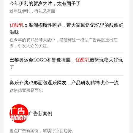
最想见的人。
今年伊利的贺岁大片，太有面子了
过年送伊利，有礼又有面
优酸乳
x 溜溜梅魔性跨界，带大家回忆记忆里的酸甜好
滋味
在今年的双12品牌大战中，溜溜梅这一模型广告再度重出江
湖，引发大众的关注。
巴黎奥运会LOGO和鲁豫撞脸，
优酸乳
借势玩梗太好玩
了
奥乐齐烤鸡形面包逗乐网友，产品研发精神状态一流
这烤鸡竟然是面包
广告新案例
盘点广告新案例，解读行业新趋势。