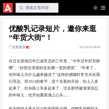
Toggle t
优酸乳记录短片，邀你来逛
“年货大街”！
广告新案例
2023-02-03 08:00
在过去原地过年已成常态的三年里，“今年过年好安静
啊”、“好想念亲朋好友欢聚一堂的感觉”、“年来了，
但年味儿为什么越来越淡了”这样的感慨时常充斥在我
们耳边。而2023的春节，是个全新的开始，街上人多
起来了，归乡路上车多起来了，过去那些被渐渐淡忘
的年味儿，也开始重新涌上心头......
作为陪伴大家走过25年的国民品牌，优酸乳洞察到大