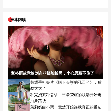
推荐阅读
宝格丽故意给刘亦菲挡脸拍照，小心思藏不住了
荣耀手机短片《脱下长衫的孔乙刁》，后
劲太大了
种完奶茶种薯饼，王者荣耀的联动开始走
抽象路线
茉莉奶白小票，竟然开始连载真正的番茄