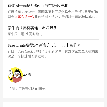
大会组委会主办，论坛围绕 “数字和人工智能广告的生态创新
首钢园一高炉SoReal元宇宙乐园亮相
与社会共治” 这一主题展开。
近日消息，2023年中国国际服务贸易交易会将于9月2日至9月6
日在
国家
会议
中心
和首钢园区举办，首钢园一高炉SoReal元宇
宙乐园将作为创新服务特色展示体验区，
为
游客提供沉浸式元
宇宙空间及科幻产业集聚区的最新成果。 一高炉作为首钢集团
蒙牛的世界杯营销，出尽风头
与当红齐天集团共同打造的集文化、科技、娱乐、消费于一体
蒙牛的一场“生死时速”。
的全球首个全沉浸式科幻综合体， 利用5G+XR科技赋予百年历
史文化遗址重生，是集文化、科技、娱乐、消费于一
Fuse Create赢得5个新客户，进一步丰富阵容
近日，Fuse Create 增加了 5 个新客户，这对这家加拿大机构来
说是一个快速增长的过程。
4A圈
4A圈，广告营销人的圈子。