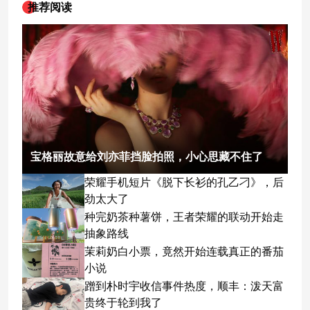
推荐阅读
宝格丽故意给刘亦菲挡脸拍照，小心思藏不住了
荣耀手机短片《脱下长衫的孔乙刁》，后
劲太大了
种完奶茶种薯饼，王者荣耀的联动开始走
抽象路线
茉莉奶白小票，竟然开始连载真正的番茄
小说
蹭到朴时宇收信事件热度，顺丰：泼天富
贵终于轮到我了