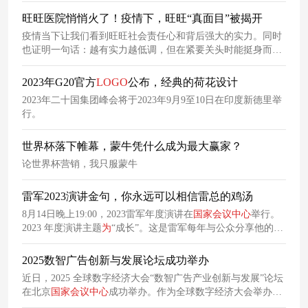
旺旺医院悄悄火了！疫情下，旺旺“真面目”被揭开
疫情当下让我们看到旺旺社会责任心和背后强大的实力。同时
也证明一句话：越有实力越低调，但在紧要关头时能挺身而出
为
国家
解忧。
2023年G20官方
LOGO
公布，经典的荷花设计
2023年二十国集团峰会将于2023年9月9至10日在印度新德里举
行。
世界杯落下帷幕，蒙牛凭什么成为最大赢家？
论世界杯营销，我只服蒙牛
雷军2023演讲金句，你永远可以相信雷总的鸡汤
8月14日晚上19:00，2023雷军年度演讲在
国家
会议
中心
举行。
2023 年度演讲主题
为
“成长”。这是雷军每年与公众分享他的人
生经历和小米的发展愿景的重要活动。今年这次是他的第四次
年度演讲。 自从雷军开启了主题演讲活动后，每年的演讲内容
2025数智广告创新与发展论坛成功举办
将会被整理成鸡汤文案，给予每一个正在努力奋斗的年轻人一
近日，2025 全球数字经济大会“数智广告产业创新与发展”论坛
份力量。
在北京
国家
会议
中心
成功举办。作为全球数字经济大会举办五
年来首个以广告
为
主题的专题论坛，本次活动由全球数字经济