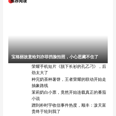
推荐阅读
宝格丽故意给刘亦菲挡脸拍照，小心思藏不住了
荣耀手机短片《脱下长衫的孔乙刁》，后
劲太大了
种完奶茶种薯饼，王者荣耀的联动开始走
抽象路线
茉莉奶白小票，竟然开始连载真正的番茄
小说
蹭到朴时宇收信事件热度，顺丰：泼天富
贵终于轮到我了