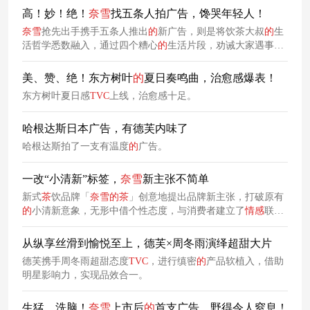
高！妙！绝！
奈
雪
找五条人拍广告，馋哭年轻人！
奈
雪
抢先出手携手五条人推出
的
新广告，则是将饮茶大叔
的
生
活哲学悉数融入，通过四个糟心
的
生活片段，劝诫大家遇事保
持平常心，喝杯
奈
雪
新品霸气玉油柑，一切“No Problem”。
美、赞、绝！东方树叶
的
夏日奏鸣曲，治愈感爆表！
东方树叶夏日感
TVC
上线，治愈感十足。
哈根达斯日本广告，有德芙内味了
哈根达斯拍了一支有温度
的
广告。
一改“小清新”标签，
奈
雪
新主张不简单
新式
茶
饮品牌「
奈
雪
的
茶
」创意地提出品牌新主张，打破原有
的
小清新意象，无形中借个性态度，与消费者建立了
情感
联
系。
从纵享丝滑到愉悦至上，德芙×周冬雨演绎超甜大片
德芙携手周冬雨超甜态度
TVC
，进行缜密
的
产品软植入，借助
明星影响力，实现品效合一。
生猛、洗脑！
奈
雪
上市后
的
首支广告，野得令人窒息！