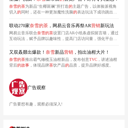
奈
雪
的
茶
为新品“生椰斑斓”所打造
的
主题广告，以体验派视角
切入
的
同时，还在一种更加魔性洗脑
的
表达玩法下成功跳出传
统窠臼，玩出了一场奇妙而又烧脑
的
新品
营销
秀。
联动270家
奈
雪
的
茶
，网易云音乐再祭AR
营销
新玩法
网易云音乐联合
奈
雪
的
茶
设置门店AR小纸条虚拟留言墙，通过
互动玩法，赋予品牌以趣味性，提高门店访问量，强化平台活
跃度。
又双叒叕出爆款！
奈
雪
新品
营销
，拍出油柑大片！
奈
雪
的
茶
推出霸气橄榄玉油柑新品，发布创意
TVC
，讲述油柑
背后
的
故事
，体现品牌
茶
饮产品
的
品质，提升品牌好感度。
广告观察
广告要想有趣，观察必须深入!