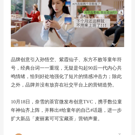
品牌创意引入孙悟空、紫霞仙子、东方不败等童年符
号，经典台词一一重现，无疑是勾起90后一代内心共
鸣情绪，恰到好处地强化了短片的情感冲击力；除此
之外，品牌并没有放弃在社交平台上的营销造势。
10月18日，奈雪的茶官微发布创意TVC，携手数位童
年神仙齐上阵，并释出#给童年的自己#话题，进一步
扩大新品「麦丽素可可宝藏茶」营销声量。