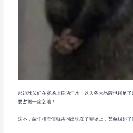
那边球员们在赛场上挥洒汗水，这边各大品牌也铆足了
要占据一席之地！
这不，蒙牛和海信就共同出现在了赛场上，甚至组起了