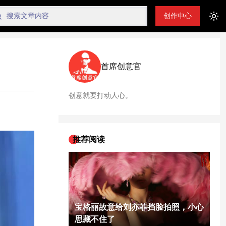
创作中心
Tog
首席创意官
创意就要打动人心。
推荐阅读
宝格丽故意给刘亦菲挡脸拍照，小心
思藏不住了