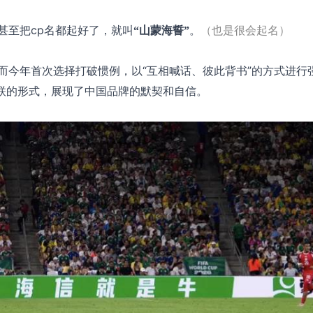
甚至把cp名都起好了，就叫
“山蒙海誓”
。
（也是很会起名）
而今年首次选择打破惯例，以“互相喊话、彼此背书”的方式进行
对联的形式，展现了中国品牌的默契和自信。