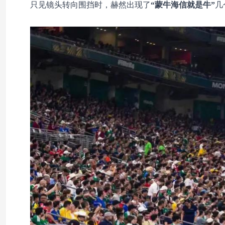
只见镜头转向围挡时，赫然出现了
“蒙牛海信就是牛”
几