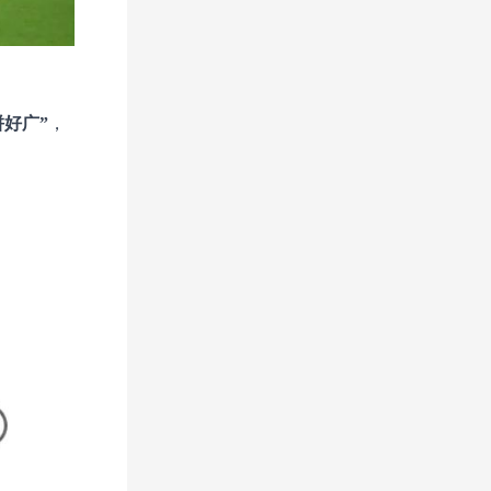
拼好广”
，