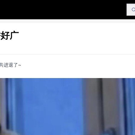
拼好广
共进退了~