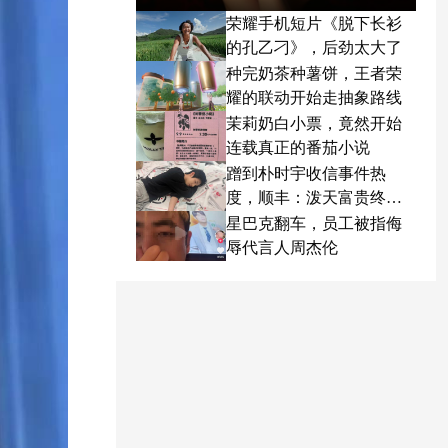
荣耀手机短片《脱下长衫
的孔乙刁》，后劲太大了
种完奶茶种薯饼，王者荣
耀的联动开始走抽象路线
茉莉奶白小票，竟然开始
连载真正的番茄小说
蹭到朴时宇收信事件热
度，顺丰：泼天富贵终于
轮到我了
星巴克翻车，员工被指侮
辱代言人周杰伦