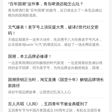
中。
“百年国潮”这件事，青岛啤酒还能怎么玩？
青岛啤酒打着“百年国潮”的旗号，近日便走出了一条竞品难以
模仿的国潮新道路。
元气爆表！老字号上演应援大秀，破译Z世代社交密
码！
天猫近期展开一连串大动作，先后携手八大经典老字号汽水，
以全国各地battle“斗汽”的潮流玩法，掀起了一场全网应援热
浪。
国潮，本土品牌必修课！
一边是将国潮玩转到极致的时代新宠，一边是摇摇欲坠难以维
持的金字招牌，同为老字号，为何品牌走向截然相反，国潮复
兴下的老字号出路究竟是什么？
国潮营销正当时，淘宝直播《国货十年》解锁品牌增长
新路径
讲好中国品牌故事，让国货记忆深入人心
百人共唱《人间》，五四青年节被金典暖到了
五四青年节与中国共青团成立100周年之际，有机生活倡导者