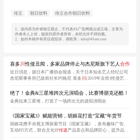
传立
朝日饮料
传立合作朝日饮料
1、该内容为作者独立观点，不代表4A广告网观点或立场，文章为
作者本人上传，版权归原作者所有，未经允许不得转载。
2、如对本稿件有异议或投诉，请联系：info@4Anet.com
喜多
川
性侵丑闻，多家品牌停止与杰尼斯旗下艺人
合作
近日消息，据日本广播协会报道，关于日本知名艺人经纪公司
杰尼斯事务所已故前社长约翰尼·喜多
川
(2019年去世)性侵艺人
事件，杰尼斯事务所召开记者会。自发布会后，包括
朝日
、三
得利、麦当劳在内的多家公司宣布停止与杰尼斯旗下艺人
合
绝了！金典&三星堆跨次元演唱会，比赛博朋克还酷！
作
，部分代言直接终止或冷处理，木村拓哉等少部分艺人代言
金典拉来三星堆，打造了一场跨次元的虚拟演唱会
到期不续，剩下包括宝洁、明治、乐敦在内的公司表示尚在讨
论中。
《国家宝藏3》赋能营销，胡姬花打造“宝藏”年货节
胡姬花携手央视文博探索节目《国家宝藏》，发布趣味广告、
互动H5方式，联合文化IP
传递
产品卖点和品牌匠心，提升品牌
价值，将品牌“非遗技艺的传承者”形象深植于消费者的内心