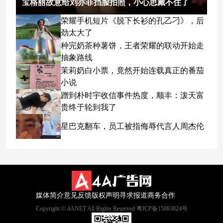
宝格丽故意给刘亦菲挡脸拍照，小心思藏不住了
荣耀手机短片《脱下长衫的孔乙刁》，后
劲太大了
种完奶茶种薯饼，王者荣耀的联动开始走
抽象路线
茉莉奶白小票，竟然开始连载真正的番茄
小说
蹭到朴时宇收信事件热度，顺丰：泼天富
贵终于轮到我了
星巴克翻车，员工被指侮辱代言人周杰伦
媒体简介
意见反馈
版权声明
寻求报道
商务合作
Copyright © 4ANET All Rights Reserved 粤ICP备15083824号