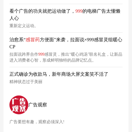
看个广告的功夫就把运动做了，
999
的电梯广告太懂懒
人心
重新定义运动。
治愈系“
感冒药
方便面”来袭，拉面说×999感冒灵组暖心
CP
拉面说跨界合作
999
感冒灵，推出“暖心鸡汤”联名礼盒，让新品
进入消费者心智，形成鲜明独特的品牌记忆点。
正式确诊为收款马，新年商场大屏文案笑不活了
精神状态过于美丽
广告观察
广告要想有趣，观察必须深入!