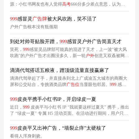
源：小红书网友也有人觉得
高考
666分多少差点意思，认为不
该用来指代分数。图源：小红书网友但还是有不少网友表示，
如果
高考
真能考666分，那必然是会喜极而泣的程度。图源：
999
感冒灵
广告牌
被大风吹跑，笑不活了
小红书网友不过，众所周知，“666”除了可以指代考试分数，在
户外广告根本没有瓶颈期
网络语境中也有“顺利出彩、事事拔尖”的意思，包含了美好的
祝福和赞美。
999
感冒灵这个
高考
季
广告看似“倒反天罡”，实则
到处对帅哥贴脸开蹭，
999
感冒灵户外广告简直天才
充满了创意和巧思。
笑死，
999
感冒灵品牌部可能真的混进了天才，上一波“被大风
吹跑”的户外广告才出圈没多久，新一轮
户外
创意又双叒被网友
疯狂点赞了！这次，
999
感冒灵的新创意走的是贴脸开蹭路
线，广告被精准投放在周杰伦、易烊千玺、肖战等顶流帅哥的
滴滴代驾搭话五粮液，蹭顶级流量直接赢麻了
广告牌
旁。
滴滴代驾举起了手，并直接杀到北上广成渝五大城市的商圈大
屏和公交站台，专挑酒类品牌
广告位
当显眼包邻居。
999
感冒
灵全程回避明星全名，仅用 “隔壁
广告牌
的帅哥” 泛称；舒化奶
以 “楼下的朋友” 隔空搭话，不直接提及白酒品牌名称；滴滴代
999
皮炎平携手小红书IP，开启绿皮一夏
驾用 “红罐朋友” 代指百威，规避直接对标带来的对立感。
近日，
999
皮炎平与小红书 IP “我就要这样过夏天” 携手，推出
了 “绿皮一夏” 专属 H5 活动页面。在活动进行期间，用户只要
带上特定话题发布笔记，并且按照规定按时打卡完成任务，就
能赚取积分，进而获得许愿的机会，还可以用积分兑换
999
皮
999
皮炎平又出神广告，“墙裂止痒”太硬核了
炎平露人限定版的精美礼品。
看得人浑身刺挠。