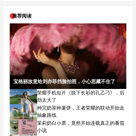
推荐阅读
宝格丽故意给刘亦菲挡脸拍照，小心思藏不住了
荣耀手机短片《脱下长衫的孔乙刁》，后
劲太大了
种完奶茶种薯饼，王者荣耀的联动开始走
抽象路线
茉莉奶白小票，竟然开始连载真正的番茄
小说