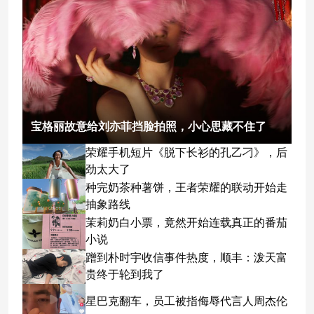
宝格丽故意给刘亦菲挡脸拍照，小心思藏不住了
荣耀手机短片《脱下长衫的孔乙刁》，后
劲太大了
种完奶茶种薯饼，王者荣耀的联动开始走
抽象路线
茉莉奶白小票，竟然开始连载真正的番茄
小说
蹭到朴时宇收信事件热度，顺丰：泼天富
贵终于轮到我了
星巴克翻车，员工被指侮辱代言人周杰伦