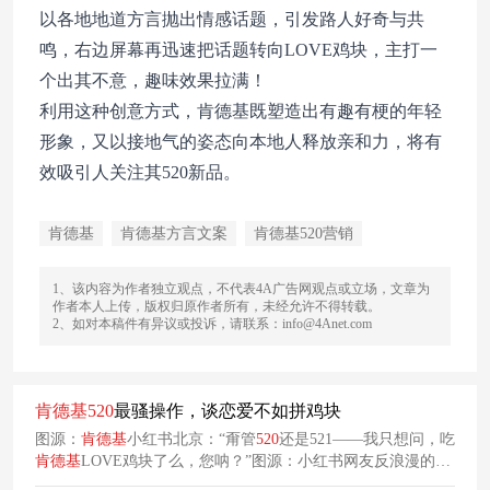
以各地地道方言抛出情感话题，引发路人好奇与共
鸣，右边屏幕再迅速把话题转向LOVE鸡块，主打一
个出其不意，趣味效果拉满！
利用这种创意方式，肯德基既塑造出有趣有梗的年轻
形象，又以接地气的姿态向本地人释放亲和力，将有
效吸引人关注其520新品。
肯德基
肯德基方言文案
肯德基520营销
1、该内容为作者独立观点，不代表4A广告网观点或立场，文章为
作者本人上传，版权归原作者所有，未经允许不得转载。
2、如对本稿件有异议或投诉，请联系：info@4Anet.com
肯德基
520
最骚操作，谈恋爱不如拼鸡块
图源：
肯德基
小红书北京：“甭管
520
还是521——我只想问，吃
肯德基
LOVE鸡块了么，您呐？”图源：小红书网友反浪漫的人
设，叠上不可跳过的媒介剧场叙事，使得
肯德基
520
的广告屏