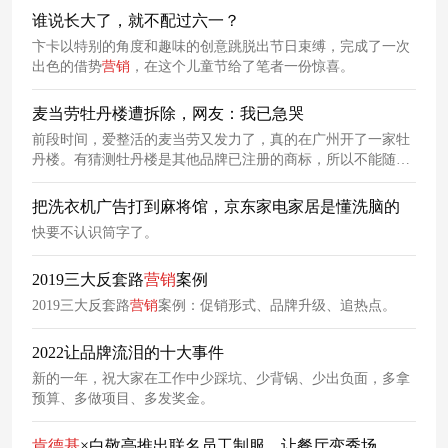
成为了网友线下打卡玩梗的香饽饽。所以再回头看，
肯德基
这
谁说长大了，就不配过六一？
波
520
营销
到底高明在哪？
肯德基
退到配角的位置，用一句
方
卞卡以特别的角度和趣味的创意跳脱出节日束缚，完成了一次
言
和可以自己拼的love鸡块告诉你：我可以帮你，传递你
520
的
出色的借势
营销
，在这个儿童节给了笔者一份惊喜。
感受。
麦当劳牡丹楼遭拆除，网友：我已急哭
前段时间，爱整活的麦当劳又发力了，真的在广州开了一家牡
丹楼。有猜测牡丹楼是其他品牌已注册的商标，所以不能随意
使用。也有人说是因为该名字与麦当劳营业执照不符，所以被
强制拆除。主编想起，前段时间的天津麦当劳围挡，也使用了
把洗衣机广告打到麻将馆，京东家电家居是懂洗脑的
方言
谐音梗，给网友们笑完了。
快要不认识筒字了。
2019三大反套路
营销
案例
2019三大反套路
营销
案例：促销形式、品牌升级、追热点。
2022让品牌流泪的十大事件
新的一年，祝大家在工作中少踩坑、少背锅、少出负面，多拿
预算、多做项目、多发奖金。
肯德基
×白敬亭推出联名员工制服，让餐厅变秀场