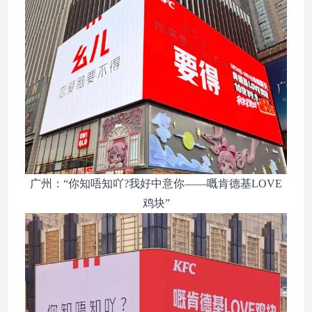
广州：“你知唔知吖?我好中意你——嘅肯德基LOVE
鸡块”