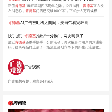
正值
肯德基
“疯狂星期四”5周年之际，12月14日，
肯德基
官方发
布消息称，
肯德基
门店已突破10000家，正式步入万店规模。
在此重要时刻，
肯德基
联合白敬亭旗下服饰品牌GOODBAI共
同呈现全新员工制服系列。
肯德基
AI广告被吐槽太阴间，麦当劳看完狂喜
快手携手
肯德基
推出“一分购”，网友嗨疯了
最近
肯德基
还携手快手一分购活动，再次撬开与用户的沟通密
码，给所有品牌上演了一场流量激烈竞争下的新生代流量收割
战。
广告观察
广告要想有趣，观察必须深入!
推荐阅读