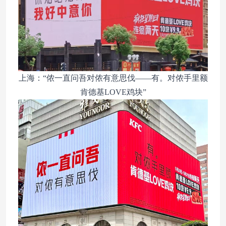
上海：“侬一直问吾对侬有意思伐——有。对侬手里额
肯德基LOVE鸡块”