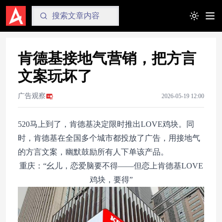
Toggle t
肯德基接地气营销，把方言
文案玩坏了
广告观察
2026-05-19 12:00
520马上到了，肯德基决定限时推出LOVE鸡块。同
时，肯德基在全国多个城市都投放了广告，用接地气
的方言文案，幽默鼓励所有人下单该产品。
重庆：“幺儿，恋爱脑要不得——但恋上肯德基LOVE
鸡块，要得”