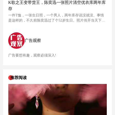
K歌之王变带货王，陈奕迅一张照片清空优衣库两年库
存
一件T恤，一张生日照，一个男人，两年库存说没就没。事情
是这样的，不久前陈奕迅过了个52岁生日。照片传开当天下
午，京东成交额环比暴涨三十倍。淘宝旗舰店连夜冲上
男装
榜
榜首，初始八千条库存当天售罄，两轮追单一万两千多件，预
售排到8月8日。48小时内，Clash系列小号全线售罄。
广告观察
广告要想有趣，观察必须深入!
推荐阅读