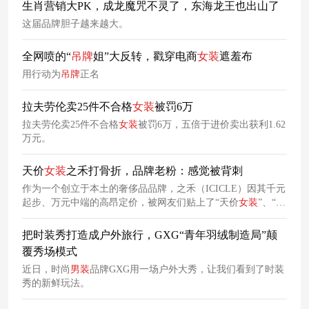
生肖营销大PK，成龙魔咒不灵了，东海龙王也出山了
这届品牌胆子越来越大。
全网喷的“
吊牌
姐”大反转，戳穿电商
女装
遮羞布
用行动为
吊牌
正名
拉夫劳伦卖25件不合格
女装
被罚6万
拉夫劳伦卖25件不合格
女装
被罚6万，五倍于进价卖出获利1.62
万元。
天价
女装
之禾打骨折，品牌老粉：感觉被背刺
作为一个创立于本土的奢侈品品牌，之禾（ICICLE）因其千元
起步、万元中端的高昂定价，被网友们贴上了“天价
女装
”、“国
产第一贵”的标签。最近，这个甚少打折的品牌，难得推出了新
品6折大促活动，然而，这一营销动作不仅没有收获正面口
把时装秀打造成户外旅行，GXG“青年羽绒制造局”颠
碑，反而惹来了无数品牌老粉
吐
槽
。
覆秀场模式
近日，时尚
男装
品牌GXG用一场户外大秀，让我们看到了时装
秀的新鲜玩法。