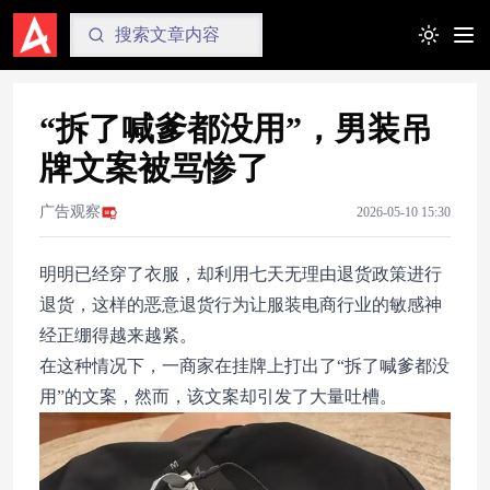
Toggle t
“拆了喊爹都没用”，男装吊
牌文案被骂惨了
广告观察
2026-05-10 15:30
明明已经穿了衣服，却利用七天无理由退货政策进行
退货，这样的恶意退货行为让服装电商行业的敏感神
经正绷得越来越紧。
在这种情况下，一商家在挂牌上打出了“拆了喊爹都没
用”的文案，然而，该文案却引发了大量吐槽。