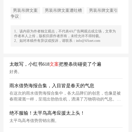
男装吊牌文案
男装吊牌文案遭吐槽
男装吊牌文案引
争议
1、该内容为作者独立观点，不代表4A广告网观点或立场，文章为
作者本人上传，版权归原作者所有，未经允许不得转载。
2、如对本稿件有异议或投诉，请联系：info@4Anet.com
太敢写，小红书618
文案
把整条街碰瓷了个遍
好勇。
雨水借势海报合集，入目皆是春天的气息
在这次的雨水借势海报合集中，各大品牌们的创意，也像是被
春雨灌溉一样，呈现出勃勃生机，洒满了万物萌动的气息。大
家和小编一起来感受一下，这波海报
文案
的满满生机，一朝春
雨过，万物皆清朗！
绝不服输！太平鸟高考应援太上头！
太平鸟高考借势营销出圈。