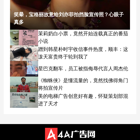
笑晕，宝格丽故意给刘亦菲拍挡脸宣传照？心眼子
真多
茉莉奶白小票，竟然开始连载真正的番茄
小说
蹭到韩星朴时宇收信事件热度，顺丰：这
泼天富贵终于轮到我了
星巴克翻车，员工被指侮辱代言人周杰伦
《蜘蛛侠》是懂流量的，竟然找佛得角门
将拍宣传片
美的电梯广告创意好有趣，怀疑策划部混
进了天才