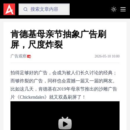
Toggle t
肯德基母亲节抽象广告刷
屏，尺度炸裂
广告观察
2026-05-10 10:00
拍得足够好的广告，会成为被人们长久讨论的经典；
而够炸裂的广告，同样也会震撼一届又一届的网友。
比如这几天，肯德基在2019年母亲节推出的沙雕广告
片《Chickendales》就又双叒刷屏了！