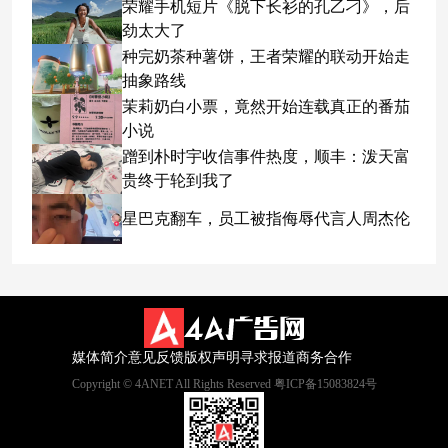
荣耀手机短片《脱下长衫的孔乙刁》，后
劲太大了
种完奶茶种薯饼，王者荣耀的联动开始走
抽象路线
茉莉奶白小票，竟然开始连载真正的番茄
小说
蹭到朴时宇收信事件热度，顺丰：泼天富
贵终于轮到我了
星巴克翻车，员工被指侮辱代言人周杰伦
媒体简介
意见反馈
版权声明
寻求报道
商务合作
Copyright © 4ANET All Rights Reserved 粤ICP备15083824号