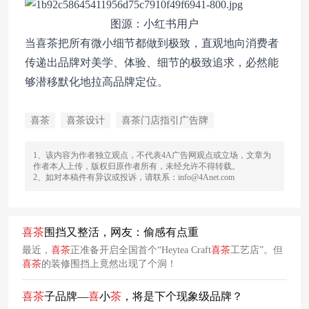
图源：小红书用户
当喜茶把所有微小细节都做到极致，直观地向消费者
传递出品牌对美学、体验、细节的极致追求，必然能
够潜移默化地拉高品牌定位。
喜茶
喜茶设计
喜茶门店指引广告牌
1、该内容为作者独立观点，不代表4A广告网观点或立场，文章为
作者本人上传，版权归原作者所有，未经允许不得转载。
2、如对本稿件有异议或投诉，请联系：info@4Anet.com
喜
茶
围挡又整活，网友：偷感有点重
最近，
喜
茶
正准备开启全国首个“Heytea Craft
喜
茶
工艺店”。但
喜
茶
的装修围挡上竟然出现了个洞！
喜
茶
子品牌—
喜
小
茶
，将是下个现象级品牌？