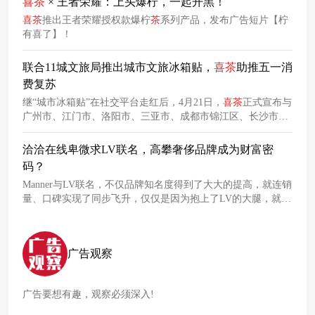
喜
茶
× 王者荣耀：上头爆柠，一起开黑！
和消费者的目光。
喜
茶
推出王者荣耀授权款爆柠
茶
系列产品，发布广告短片【柠
有喜了】！
联合11城文旅局推出城市文旅冰箱贴，
喜
茶
助推五一消
费复苏
继“城市冰箱贴”在社交平台走红后，4月21日，
喜
茶
正式宣布与
广州市、江门市、洛阳市、三亚市、成都市锦江区、长沙市芙
蓉区、杭州市上城区、宁波市海曙区、南京市秦淮区、西安曲
江新区、厦门市思明区的文旅相关部门达成合作，联合推出11
洽洽在线卑微求LV联名，高攀奢侈品牌成为财富密
款代表各地特色文旅资源的五一特别合作款「城市文旅」限定
码？
冰箱贴。
Manner与LV联名，不仅品牌知名度得到了大大的提高，就连销
量、口碑实现了同步飞升，仅仅是因为抱上了LV的大腿，就实
现了低成本的高效传播，这比品牌花大钱整好几次营销更为有
效，试问谁不心动？ 或许正是出于这种考虑，洽洽瓜子竟然也
看中了LV的赋能，在微博上私信LV求联名合作，字里行间满
广告观察
满的卑微，却没有得到任何回应，甚至让人有些心疼。
广告要想有趣，观察必须深入!