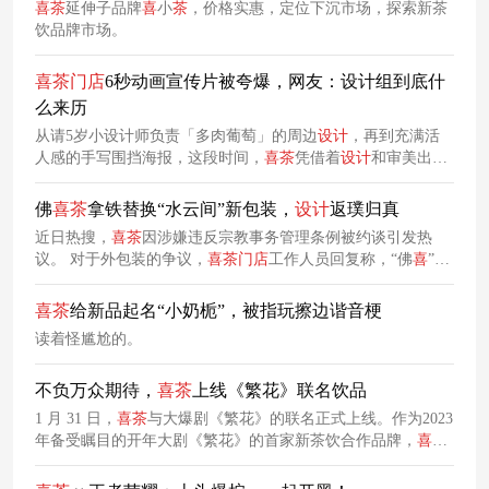
喜
茶
延伸子品牌
喜
小
茶
，价格实惠，定位下沉市场，探索新茶
饮品牌市场。
喜
茶
门店
6秒动画宣传片被夸爆，网友：设计组到底什
么来历
从请5岁小设计师负责「多肉葡萄」的周边
设计
，再到充满活
人感的手写围挡海报，这段时间，
喜
茶
凭借着
设计
和审美出圈
了一轮又一轮，话题度就没下来过。没想到这么快，
喜
茶
就又
因为一段6秒的
门店
动画宣传片引发关注了。
佛
喜
茶
拿铁替换“水云间”新包装，
设计
返璞归真
近日热搜，
喜
茶
因涉嫌违反宗教事务管理条例被约谈引发热
议。 对于外包装的争议，
喜
茶
门店
工作人员回复称，“佛
喜
”
茶
拿铁已统一替换为“水云间”杯子，只替换了外包装，饮品内容
没有改变。
喜
茶
给新品起名“小奶栀”，被指玩擦边谐音梗
读着怪尴尬的。
不负万众期待，
喜
茶
上线《繁花》联名饮品
1 月 31 日，
喜
茶
与大爆剧《繁花》的联名正式上线。作为2023
年备受瞩目的开年大剧《繁花》的首家新茶饮合作品牌，
喜
茶
与该剧的联名合作引起了广泛的关注。自官方宣布这一合作以
来，这一联名活动在社交媒体上引发了热议，吸引了众多观众