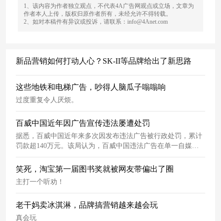
1、该内容为作者独立观点，不代表4A广告网观点或立场，文章为
作者本人上传，版权归原作者所有，未经允许不得转载。
2、如对本稿件有异议或投诉，请联系：info@4Anet.com
新品营销如何打动人心？SK-II等品牌给出了新思路
这些地铁和电梯广告，吵得人脑瓜子嗡嗡响
过度重复令人厌烦。
百威中国近年因广告宣传违法屡遭处罚
据悉，百威中国近年来多次因发布违法广告被行政处罚，累计
罚款超140万元。该局认为，百威中国违法广告在单一自媒体
上
发布，在案发后立即将违法广告删除，未造成人体健康和人
身、财产受损。但鉴于百威中国发布该广告的时间为2015年5
笑死，淘宝第一届图书奖就被网友带偏出了圈
月28日，违法行为持续时间长。且因百威中国于2019年至2021
主打一个听劝！
年期间4次因在互联网发布出现饮酒动作的违法广告被行政处
罚，综合考量决定对当事人从重处罚。
老干妈卖冰淇淋，品牌搞营销越来越会玩
真会玩