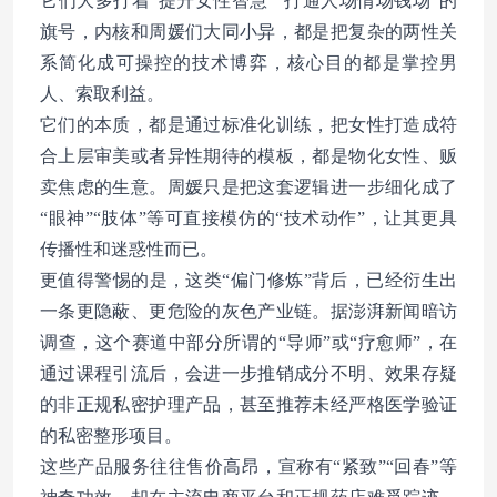
它们大多打着“提升女性智慧”“打通人场情场钱场”的
旗号，内核和周媛们大同小异，都是把复杂的两性关
系简化成可操控的技术博弈，核心目的都是掌控男
人、索取利益。
它们的本质，都是通过标准化训练，把女性打造成符
合上层审美或者异性期待的模板，都是物化女性、贩
卖焦虑的生意。周媛只是把这套逻辑进一步细化成了
“眼神”“肢体”等可直接模仿的“技术动作”，让其更具
传播性和迷惑性而已。
更值得警惕的是，这类“偏门修炼”背后，已经衍生出
一条更隐蔽、更危险的灰色产业链。据澎湃新闻暗访
调查，这个赛道中部分所谓的“导师”或“疗愈师”，在
通过课程引流后，会进一步推销成分不明、效果存疑
的非正规私密护理产品，甚至推荐未经严格医学验证
的私密整形项目。
这些产品服务往往售价高昂，宣称有“紧致”“回春”等