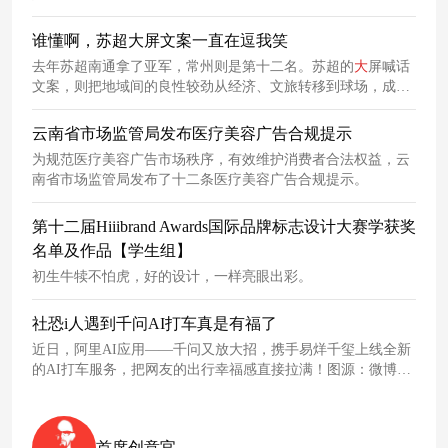
谁懂啊，苏超大屏文案一直在逗我笑
去年苏超南通拿了亚军，常州则是第十二名。苏超的
大
屏喊话
文案，则把地域间的良性较劲从经济、文旅转移到球场，成为
地域“散装文化”的具象化表达。
云南省市场监管局发布医疗美容广告合规提示
为规范医疗美容广告市场秩序，有效维护消费者合法权益，云
南省市场监管局发布了十二条医疗美容广告合规提示。
第十二届Hiiibrand Awards国际品牌标志设计大赛学获奖
名单及作品【学生组】
初生牛犊不怕虎，好的设计，一样亮眼出彩。
社恐i人遇到千问AI打车真是有福了
近日，阿里AI应用——千问又放大招，携手易烊千玺上线全新
的AI打车服务，把网友的出行幸福感直接拉满！图源：微博网
友1、社恐i人的救星来了，千问AI简直是打车党的福音对于打
工人来说，上下班坐车最怕遇到什么？这次千问上线的AI打车
服务，可以说是这些痛点的克星了。从美食推荐到AI打车，这
首席创意官