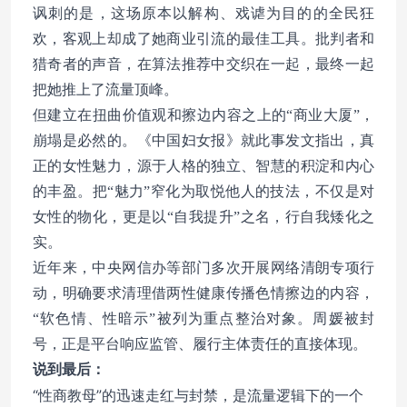
讽刺的是，这场原本以解构、戏谑为目的的全民狂
欢，客观上却成了她商业引流的最佳工具。批判者和
猎奇者的声音，在算法推荐中交织在一起，最终一起
把她推上了流量顶峰。
但建立在扭曲价值观和擦边内容之上的“商业大厦”，
崩塌是必然的。《中国妇女报》就此事发文指出，真
正的女性魅力，源于人格的独立、智慧的积淀和内心
的丰盈。把“魅力”窄化为取悦他人的技法，不仅是对
女性的物化，更是以“自我提升”之名，行自我矮化之
实。
近年来，中央网信办等部门多次开展网络清朗专项行
动，明确要求清理借两性健康传播色情擦边的内容，
“软色情、性暗示”被列为重点整治对象。周媛被封
号，正是平台响应监管、履行主体责任的直接体现。
说到最后：
“性商教母”的迅速走红与封禁，是流量逻辑下的一个