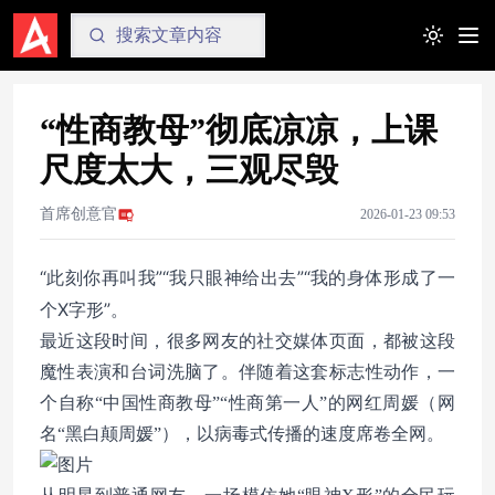
Toggle t
“性商教母”彻底凉凉，上课
尺度太大，三观尽毁
首席创意官
2026-01-23 09:53
“此刻你再叫我”“我只眼神给出去”“我的身体形成了一
个X字形”。
最近这段时间，很多网友的社交媒体页面，都被这段
魔性表演和台词洗脑了。伴随着这套标志性动作，一
个自称“中国性商教母”“性商第一人”的网红周媛（网
名“黑白颠周媛”），以病毒式传播的速度席卷全网。